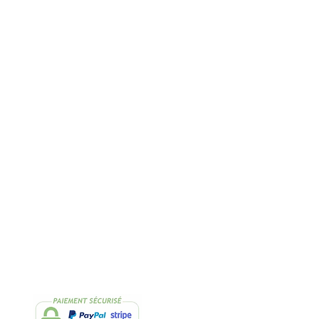
Rapide
2 Échantillons
lissimo
de thés OFFERTS
Suivez-nous
Facebook
Instagram