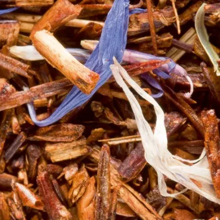
que l’identification est moins évidente et immédiate, le dégustateur peut dans
ar exemple une note de la famille “fruitée”.
éterminer la note qui correspond le mieux à la perception que l’on a à la dégust
te de « framboise » ou, une combinaison de notes « framboise et fraise ».