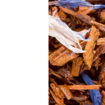
exemple une note de « framboise ». Lors
à laquelle appartient la note perçue : p
Par élimination, on essaiera alors de d
rouge”, plus précisément ensuite une no