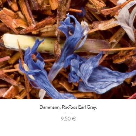
Dammann, Rooïbos Earl Grey.
Aperçu rapide
Prix
9,50 €