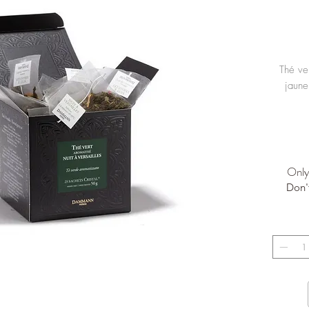
Thé ve
jaune,
Only 
Don'