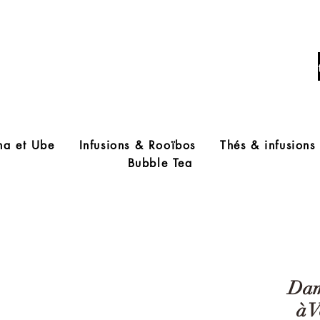
Livraison offerte à partir de 60€ d'acha
ha et Ube
Infusions & Rooïbos
Thés & infusions
Bubble Tea
Dam
à V