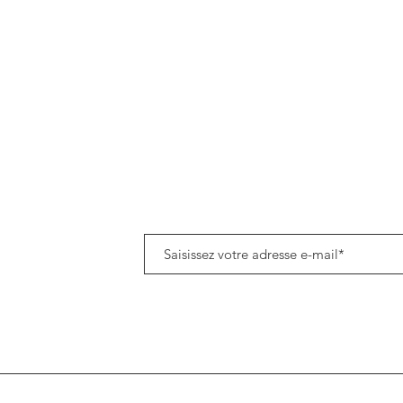
Politique de données cookies
Tenez-vous informé(e) de notre actualité en vous a
8h45
om