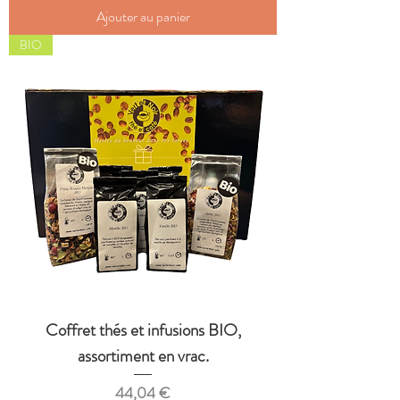
Ajouter au panier
BIO
Coffret thés et infusions BIO,
assortiment en vrac.
Prix
44,04 €