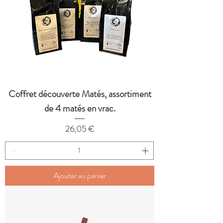
Coffret découverte Matés, assortiment
de 4 matés en vrac.
Prix
26,05 €
Ajouter au panier