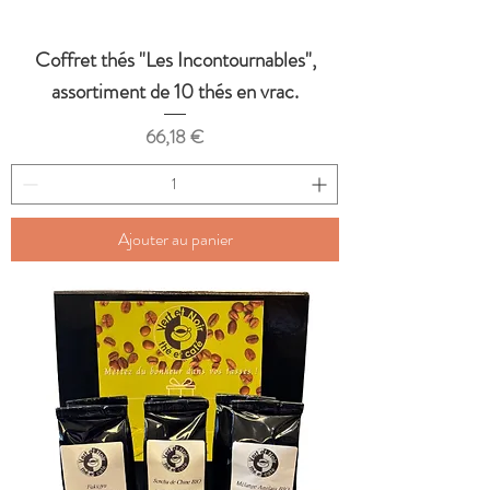
Coffret thés "Les Incontournables",
assortiment de 10 thés en vrac.
Prix
66,18 €
Ajouter au panier