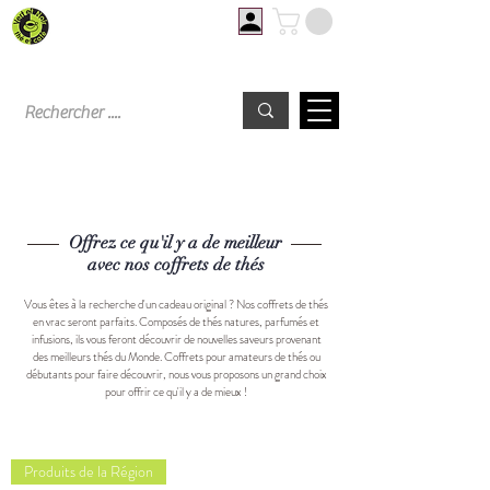
Livraison offerte à partir de 60€ d'achat
Offrez ce qu'il y a de meilleur
avec nos coffrets de thés
Vous êtes à la recherche d'un cadeau original ? Nos coffrets de thés
en vrac seront parfaits. Composés de thés natures, parfumés et
infusions, ils vous feront découvrir de nouvelles saveurs provenant
des meilleurs thés du Monde. Coffrets pour amateurs de thés ou
débutants pour faire découvrir, nous vous proposons un grand choix
pour offrir ce qu'il y a de mieux !
Produits de la Région