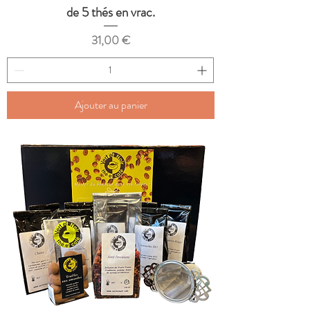
de 5 thés en vrac.
Prix
31,00 €
Ajouter au panier