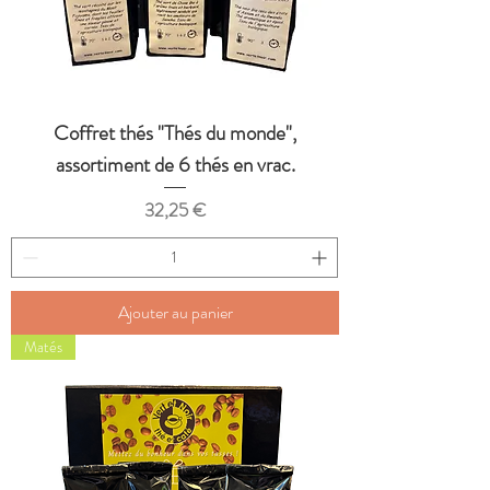
Coffret thés "Thés du monde",
assortiment de 6 thés en vrac.
Prix
32,25 €
Ajouter au panier
Matés