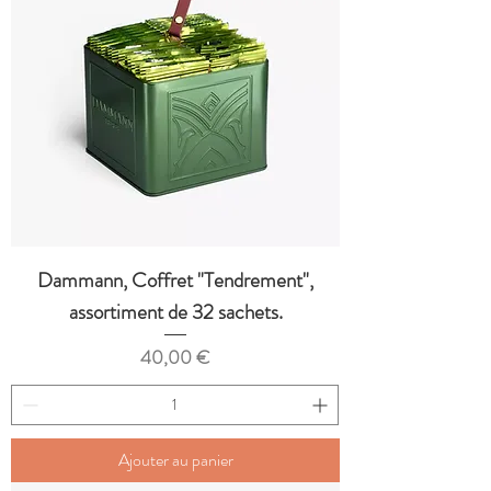
Dammann, Coffret "Tendrement",
assortiment de 32 sachets.
Prix
40,00 €
Ajouter au panier