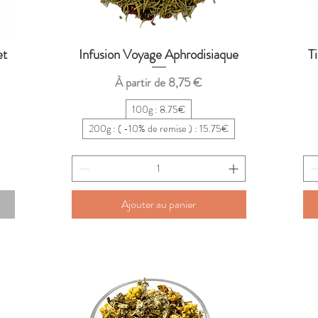
et
Infusion Voyage Aphrodisiaque
T
Aperçu rapide
Prix promotionnel
À partir de
8,75 €
100g : 8.75€
200g : ( -10% de remise ) : 15.75€
Ajouter au panier