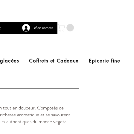
t
Mon compte
 glacées
Coffrets et Cadeaux
Epicerie fine
ion tout en douceur. Composés de
e richesse aromatique et se savourent
eurs authentiques du monde végétal.