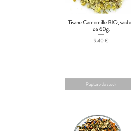
Tisane Camomille BIO, sach
Aperçu rapide
de 60g.
Prix
9,40 €
Rupture de stock