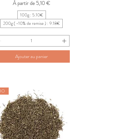
Prix promotionnel
À partir de
5,10 €
100g : 5.10€
200g ( -10% de remise ) : 9.18€
Ajouter au panier
IO