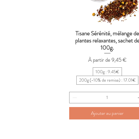
Tisane Sérénité, mélange d
Aperçu rapide
plantes relaxantes, sachet d
100g.
Prix promotionnel
À partir de
9,45 €
100g : 9.45€
200g (-10% de remise) : 17.01€
Ajouter au panier