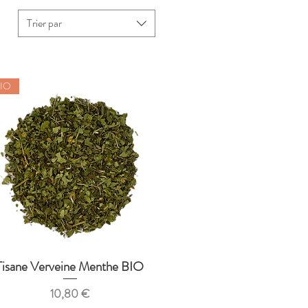
Trier par
IO
Tisane Verveine Menthe BIO
Aperçu rapide
Prix
10,80 €