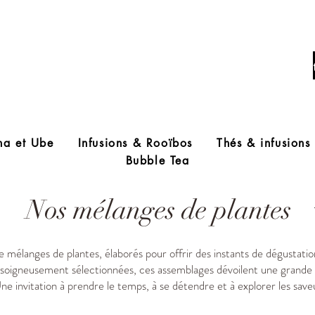
Livraison offerte à partir de 60€ d'acha
ha et Ube
Infusions & Rooïbos
Thés & infusions
Bubble Tea
Nos mélanges de plantes
 mélanges de plantes, élaborés pour offrir des instants de dégustat
ces soigneusement sélectionnées, ces assemblages dévoilent une grand
e invitation à prendre le temps, à se détendre et à explorer les sav