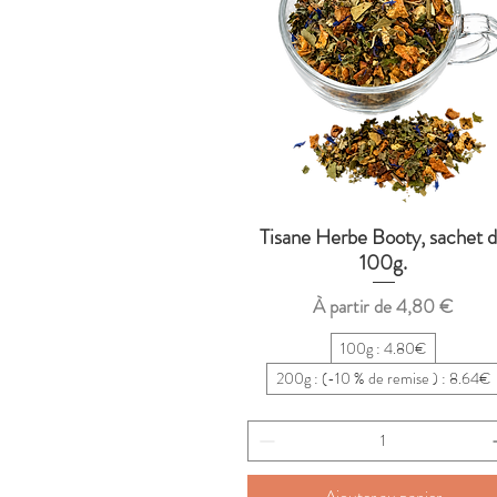
Tisane Herbe Booty, sachet 
Aperçu rapide
100g.
Prix promotionnel
À partir de
4,80 €
100g : 4.80€
200g : (-10 % de remise ) : 8.64€
Ajouter au panier