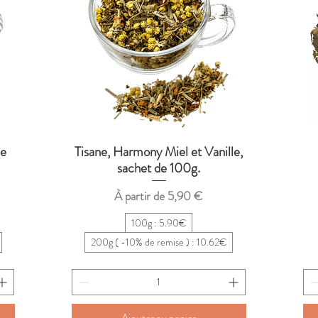
de
Tisane, Harmony Miel et Vanille,
Aperçu rapide
sachet de 100g.
Prix promotionnel
À partir de
5,90 €
100g : 5.90€
200g ( -10% de remise ) : 10.62€
Ajouter au panier