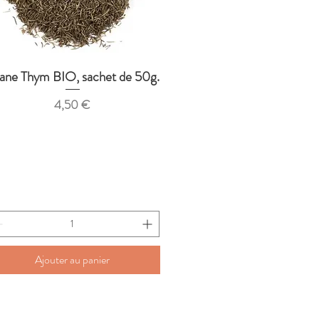
sane Thym BIO, sachet de 50g.
Aperçu rapide
Prix
4,50 €
Ajouter au panier