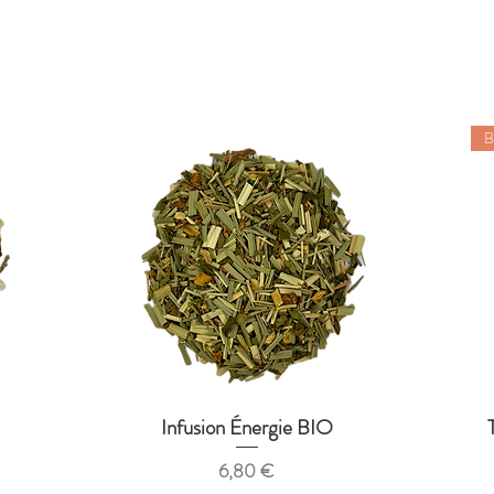
B
Infusion Énergie BIO
Aperçu rapide
Prix
6,80 €