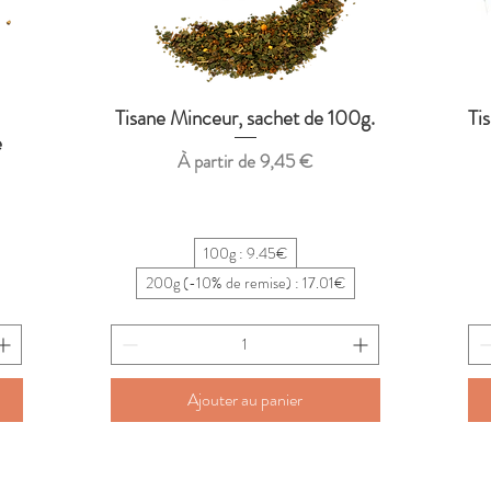
e
Tisane Minceur, sachet de 100g.
Ti
Aperçu rapide
e
Prix promotionnel
À partir de
9,45 €
100g : 9.45€
200g (-10% de remise) : 17.01€
Ajouter au panier