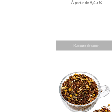
Prix promotionnel
À partir de
9,45 €
Rupture de stock