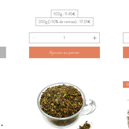
100g : 9.45€
200g (-10% de remise) : 17.01€
Ajouter au panier
B