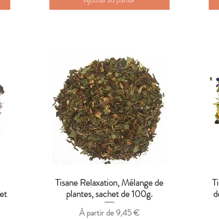
Tisane Relaxation, Mélange de
T
Aperçu rapide
et
plantes, sachet de 100g.
d
Prix promotionnel
À partir de
9,45 €