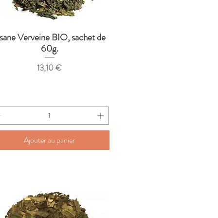
isane Verveine BIO, sachet de
Aperçu rapide
60g.
Prix
13,10 €
Ajouter au panier