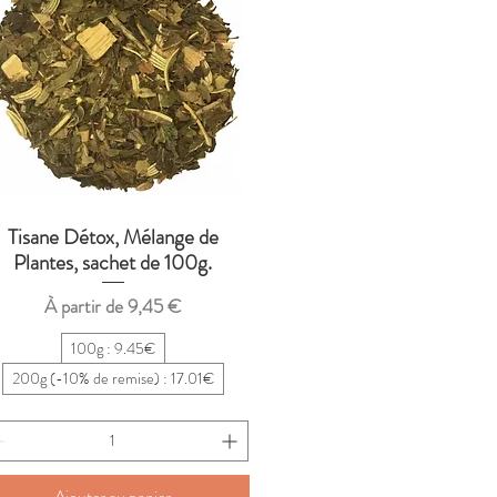
Tisane Détox, Mélange de
Aperçu rapide
Plantes, sachet de 100g.
Prix promotionnel
À partir de
9,45 €
100g : 9.45€
200g (-10% de remise) : 17.01€
Ajouter au panier