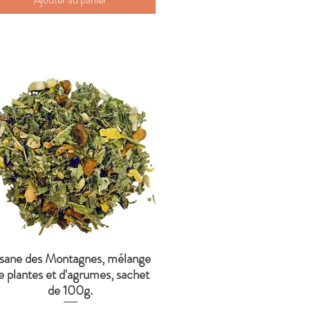
isane des Montagnes, mélange
Aperçu rapide
e plantes et d'agrumes, sachet
de 100g.