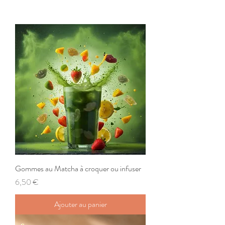
Gommes au Matcha à croquer ou infuser
Prix
6,50 €
Ajouter au panier