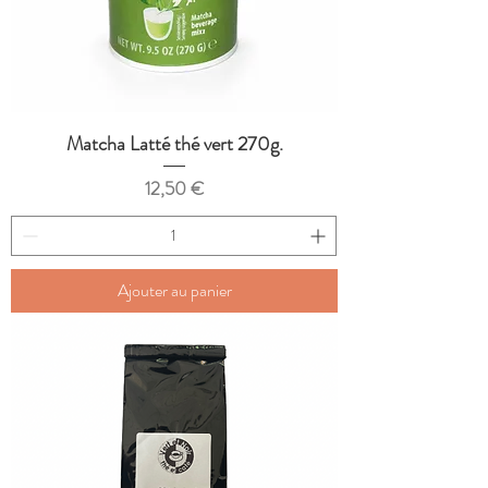
Matcha Latté thé vert 270g.
Prix
12,50 €
Ajouter au panier