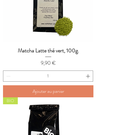
Matcha Latte thé vert, 100g.
Prix
9,90 €
Ajouter au panier
BIO