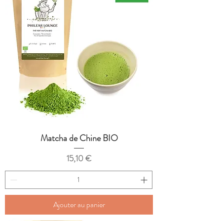
Matcha de Chine BIO
Prix
15,10 €
Ajouter au panier