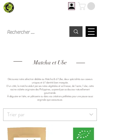
Livraison offerte à partir de 60€ d'achat
Matcha et Ube
Découvrez notre sélection dédiée au Matcha & à l’Ube, deux spécialités aux saveurs
uniques et à l’identité bien marquée.
D’un côté, le matcha séduit par ses notes végétales et sa finesse, de l’autre, l’ube, cette
racine violette originaire des Philippines, surprend par sa douceur naturellement
gourmande.
À déguster en latte, en pâtisserie ou dans vos créations préférées pour une pause aussi
originale que savoureuse.