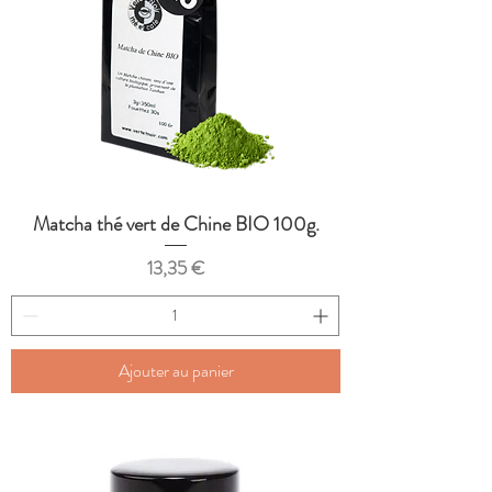
Matcha thé vert de Chine BIO 100g.
Prix
13,35 €
Ajouter au panier