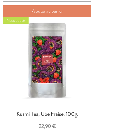
Ajouter au panier
Nouveauté
Kusmi Tea, Ube Fraise, 100g.
Prix
22,90 €