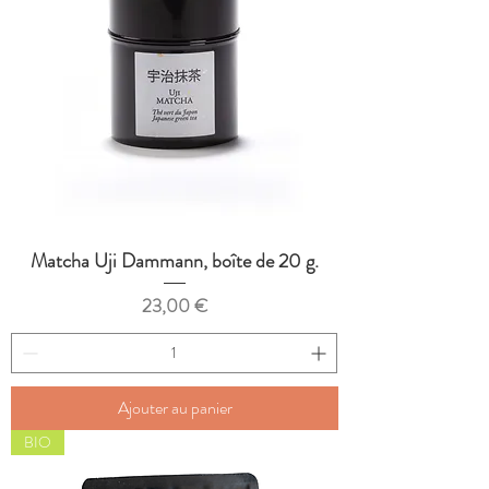
Matcha Uji Dammann, boîte de 20 g.
Prix
23,00 €
Ajouter au panier
BIO