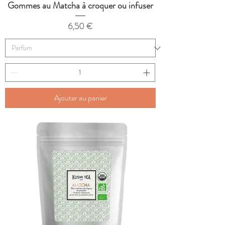
Gommes au Matcha à croquer ou infuser
Prix
6,50 €
Ajouter au panier