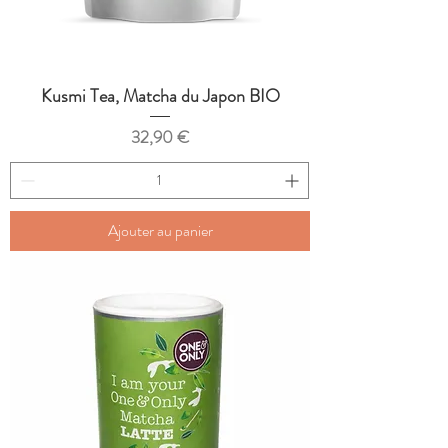
Kusmi Tea, Matcha du Japon BIO
Prix
32,90 €
Ajouter au panier