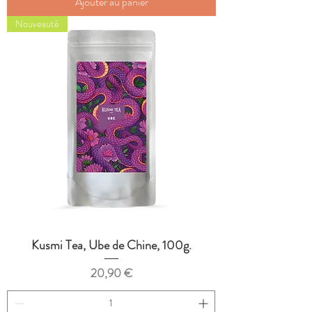
Ajouter au panier
Nouveauté
Kusmi Tea, Ube de Chine, 100g.
Prix
20,90 €