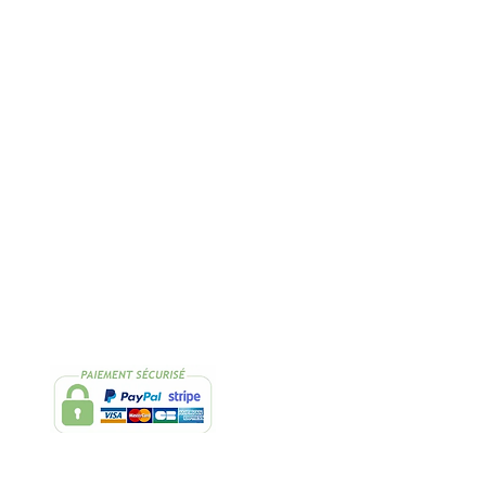
Rapide
2 Échantillons
lissimo
de thés OFFERTS
Suivez-nous
Facebook
Instagram