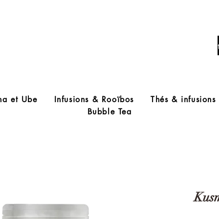
Livraison offerte à partir de 60€ d'acha
ha et Ube
Infusions & Rooïbos
Thés & infusions
Bubble Tea
Kusm