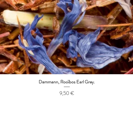
Dammann, Rooïbos Earl Grey.
Aperçu rapide
Prix
9,50 €