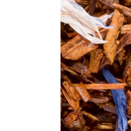
Valeurs nutritionnelles pour 100g
:
Énergie 492 kJ / 118 kcal
Matières grasses 0,2 g
dont acides gras saturés 0 g
Glucides 12,4 g
dont sucres 0 g
Protéines 1,5 g
Sel 0,01 g
Sachet de 100g