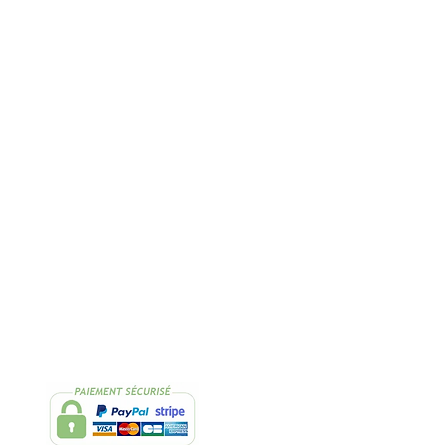
Rapide
2 Échantillons
lissimo
de thés OFFERTS
Suivez-nous
Facebook
Instagram