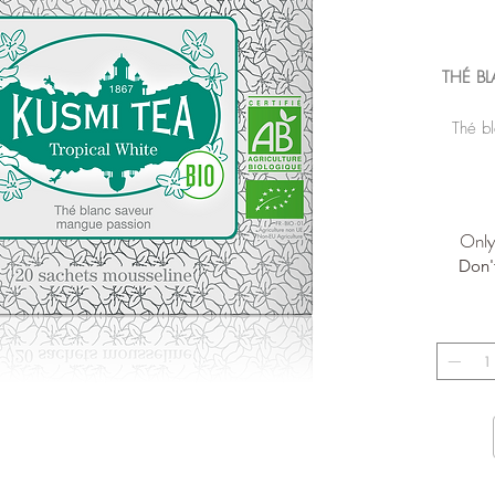
THÉ B
Thé b
passio
Dispo
Only 
Don'