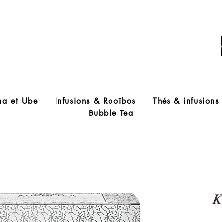
Livraison offerte à partir de 60€ d'acha
ha et Ube
Infusions & Rooïbos
Thés & infusions
Bubble Tea
K