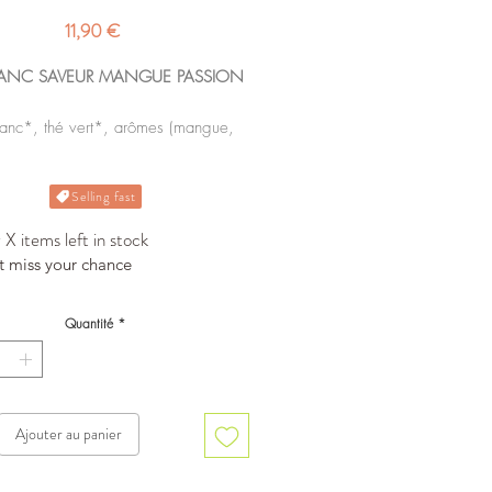
Prix
11,90 €
LANC SAVEUR MANGUE PASSION
lanc*, thé vert*, arômes (mangue,
n). *Produits issus de l'agriculture
biologique.
Selling fast
nible en sachets mousselines x20.
X items left in stock
t miss your chance
Quantité
*
Ajouter au panier