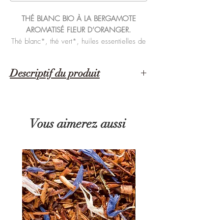
THÉ BLANC BIO À LA BERGAMOTE
AROMATISÉ FLEUR D’ORANGER.
Thé blanc*, thé vert*, huiles essentielles de
bergamote, de citron, arômes naturels.
*Produits issus de l'agriculture biologique.
Descriptif du produit
KUSMI TEA WHITE ANASTASIA, THÉ
Disponible en sachets mousselines x20.
BLANC BIO À LA BERGAMOTE AROMATISÉ
FLEUR D’ORANGER.
Vous aimerez aussi
Inspirée par sa grande sœur, White Anastasia
bio zeste le thé blanc avec délicatesse et
légèreté.
Impossible de résister à White Anastasia, petite
sœur de l’emblématique thé bio de Kusmi.
Tel le jour et la nuit, ces deux beautés complices
se relaient et se complètent. L’une est lumineuse