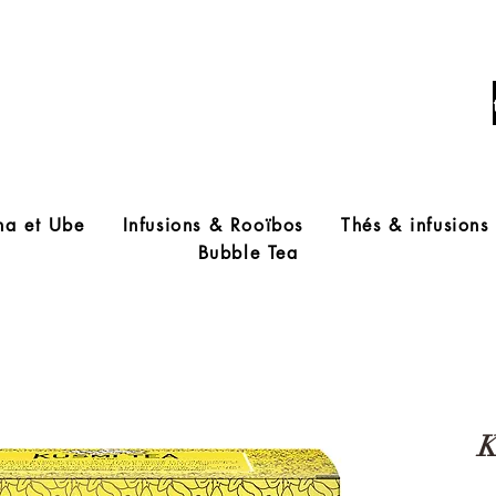
Livraison offerte à partir de 60€ d'acha
ha et Ube
Infusions & Rooïbos
Thés & infusions
Bubble Tea
K