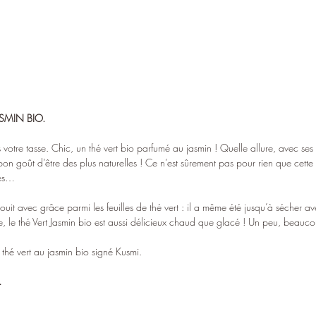
ASMIN BIO.
ns votre tasse. Chic, un thé vert bio parfumé au jasmin ! Quelle allure, avec ses
on goût d’être des plus naturelles ! Ce n’est sûrement pas pour rien que cette 
nes…
anouit avec grâce parmi les feuilles de thé vert : il a même été jusqu’à sécher 
se, le thé Vert Jasmin bio est aussi délicieux chaud que glacé ! Un peu, beauc
thé vert au jasmin bio signé Kusmi.
.