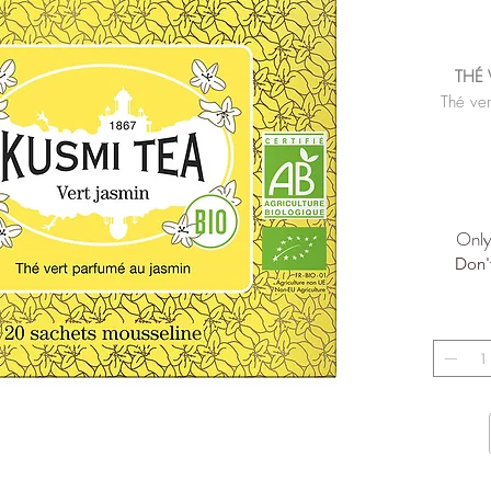
THÉ 
Thé ver
Dispo
Only 
Don'