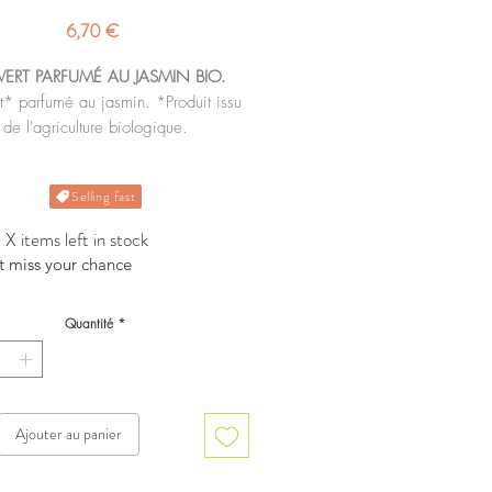
Prix
6,70 €
VERT PARFUMÉ AU JASMIN BIO.
t* parfumé au jasmin. *Produit issu
de l'agriculture biologique.
nible en sachets mousselines x20.
Selling fast
X items left in stock
t miss your chance
Quantité
*
Ajouter au panier