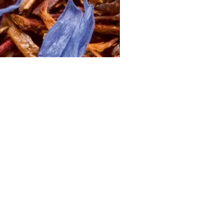
Rapide
2 Échantillons
lissimo
de thés OFFERTS