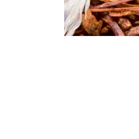
Livraison OFFERTE
Pai
dès 60€
PAY