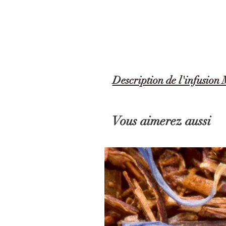
Description de l'infusio
Mélange bien être de feuilles de vervein
Vous aimerez aussi
Sachet de 60gr en vrac.