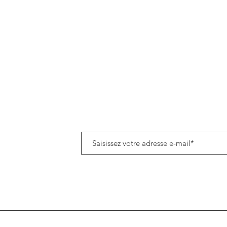
Politique de données cookies
Tenez-vous informé(e) de notre actualité en vous a
8h45
om