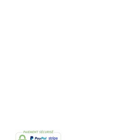
Rapide
2 Échantillons
lissimo
de thés OFFERTS
Suivez-nous
Facebook
Instagram