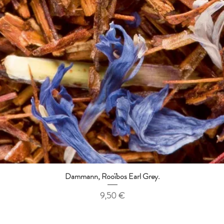
Dammann, Rooïbos Earl Grey.
Aperçu rapide
Prix
9,50 €