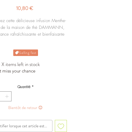
Prix
10,80 €
ez cette délicieuse infusion Menthe-
l de la maison de thé DAMMANN,
iance rafraîchissante et bienfaisante
pour le corps et l'esprit.
Selling fast
Sachet de 60g.
X items left in stock
t miss your chance
Quantité
*
Bientôt de retour 😊
ifier lorsque cet article est disponible