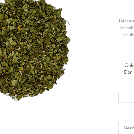
Découvr
Fenoui
une all
Only 
Don'
Me not