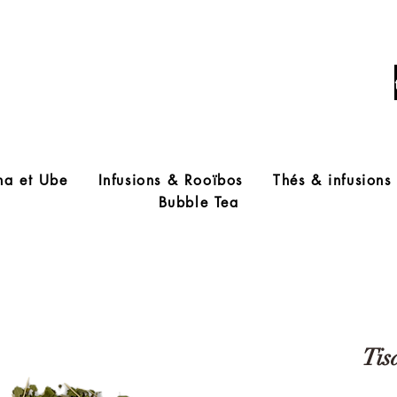
Livraison offerte à partir de 60€ d'acha
ha et Ube
Infusions & Rooïbos
Thés & infusions
Bubble Tea
Tis