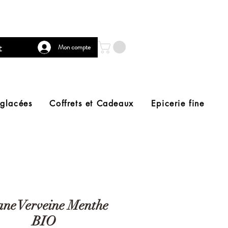
t
Mon compte
 glacées
Coffrets et Cadeaux
Epicerie fine
ane Verveine Menthe
BIO