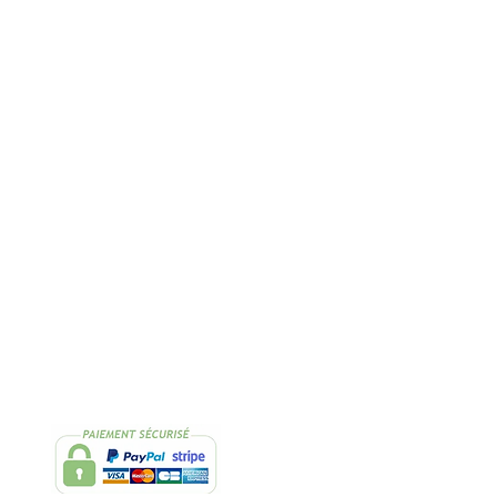
Rapide
2 Échantillons
lissimo
de thés OFFERTS
Suivez-nous
Facebook
Instagram