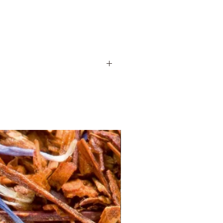
ropicales. La partie aérienne est
qui est utilisé, gros et charnu, à la
er 6 minutes (plus vous laisserez infuser
 (3x par jour).