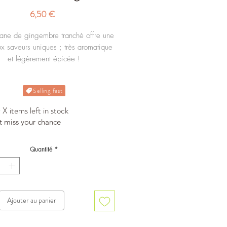
Prix
6,50 €
sane de gingembre tranché offre une
ux saveurs uniques ; très aromatique
et légèrement épicée !
Sachet de 150g en vrac.
Selling fast
X items left in stock
t miss your chance
Quantité
*
Ajouter au panier