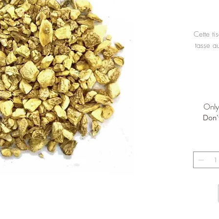
Cette ti
tasse a
Only 
Don'