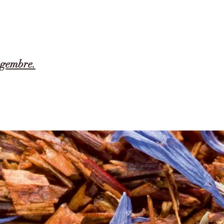
ingembre.
e de l’Asie du sud-est. De nos jours, elle est cultivée dans toutes les régions t
illes étroites et allongées et des fleurs jaunes et rouges. Mais c’est le rhizome 
 une tasse aux saveurs uniques ; très aromatique et légèrement épicée !
afé pour 1 tasse (environ 40cl), faites chauffer votre eau à 95°C, laissez infus
a en bouche), dégustez ! Prendre 1 tasse après chacun de vos repas principaux