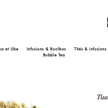
Livraison offerte à partir de 60€ d'acha
ha et Ube
Infusions & Rooïbos
Thés & infusions
Bubble Tea
Tisa