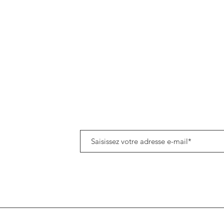
Politique de données cookies
Tenez-vous informé(e) de notre actualité en vous a
8h45
om