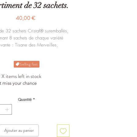
rtiment de 32 sachets.
Prix
40,00 €
 de 32 sachets Cristal® suremballés,
nant 8 sachets de chaque variété
ivante : Tisane des Merveilles,
mille, Tisane du Berger, Happy
Dreams.
Selling fast
X items left in stock
t miss your chance
Quantité
*
Ajouter au panier