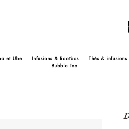
Livraison offerte à partir de 60€ d'acha
ha et Ube
Infusions & Rooïbos
Thés & infusions
Bubble Tea
D