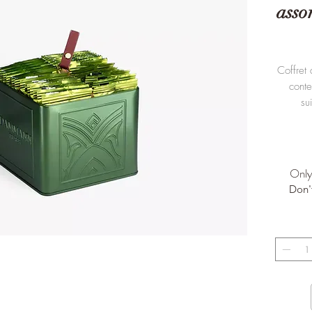
asso
Coffret
conte
su
Camo
Only 
Don'