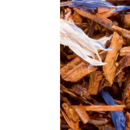
Happy Dreams
- Citronnelle, badiane, 
Boite de 32 sachets Cristal®