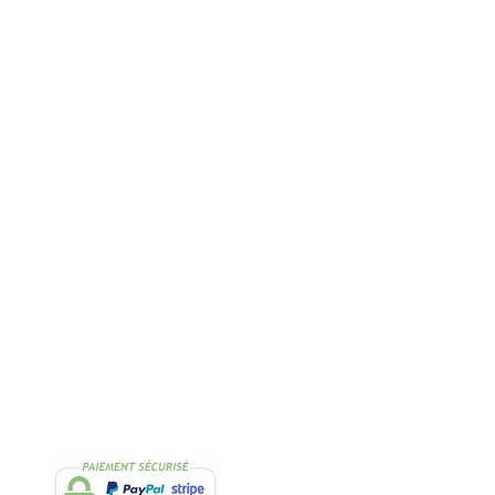
Rapide
2 Échantillons
lissimo
de thés OFFERTS
Suivez-nous
Facebook
Instagram