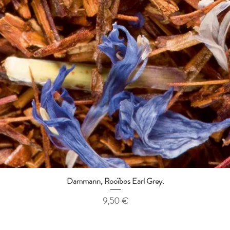
Dammann, Rooïbos Earl Grey.
Aperçu rapide
Prix
9,50 €