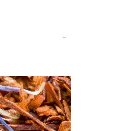
x, associées au gingembre, viennent
 On peut les nommer sans erreur, par
 un premier temps reconnaître la famille
ation : spécifier une note de “fruit