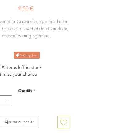
Prix
11,50 €
vert à la Citronnelle, que des huiles
lles de citron vert et de citron doux,
associées au gingembre.
Boite de 25 sachets cristal.
Selling fast
X items left in stock
t miss your chance
Quantité
*
Ajouter au panier