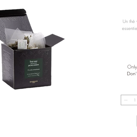
Un thé 
essentie
Only 
Don'