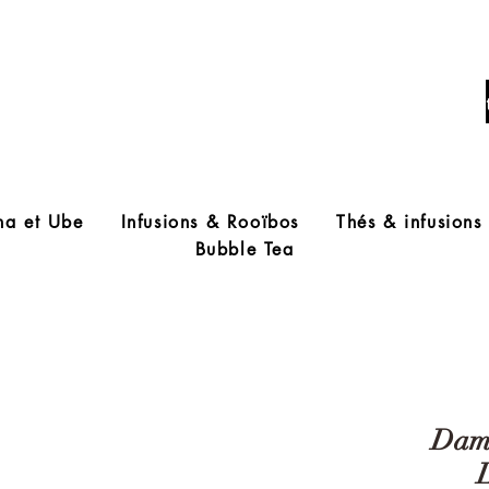
Livraison offerte à partir de 60€ d'acha
ha et Ube
Infusions & Rooïbos
Thés & infusions
Bubble Tea
Damm