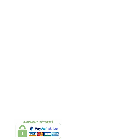
Rapide
2 Échantillons
lissimo
de thés OFFERTS
Suivez-nous
Facebook
Instagram