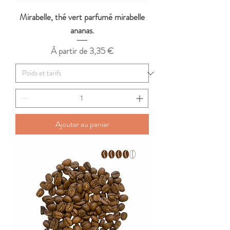
Mirabelle, thé vert parfumé mirabelle
ananas.
Prix promotionnel
À partir de
3,35 €
Ajouter au panier