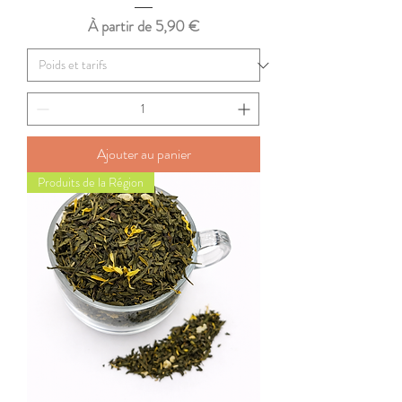
Prix promotionnel
À partir de
5,90 €
Ajouter au panier
Produits de la Région