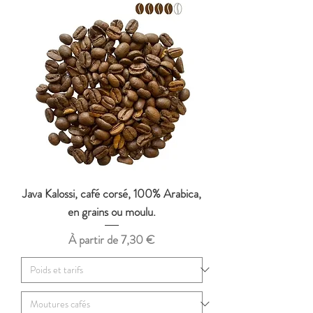
Java Kalossi, café corsé, 100% Arabica,
en grains ou moulu.
Prix promotionnel
À partir de
7,30 €