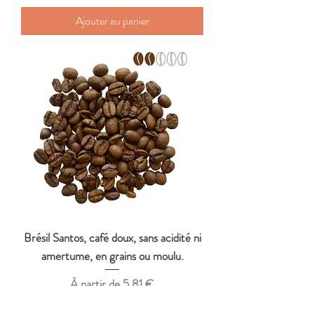
Ajouter au panier
Brésil Santos, café doux, sans acidité ni
amertume, en grains ou moulu.
Prix promotionnel
À partir de
5,81 €