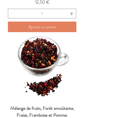
Prix
12,50 €
Ajouter au panier
Mélange de fruits, Forêt envoûtante,
Fraise, Framboise et Pomme.