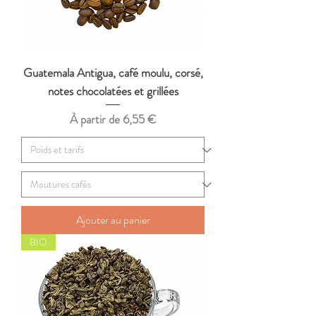
Guatemala Antigua, café moulu, corsé,
notes chocolatées et grillées
Prix promotionnel
À partir de
6,55 €
Ajouter au panier
BIO