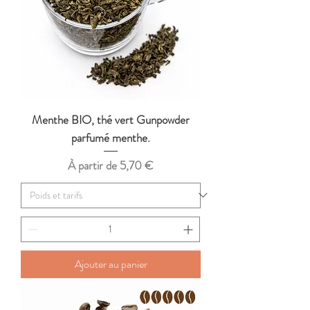
Menthe BIO, thé vert Gunpowder
parfumé menthe.
Prix promotionnel
À partir de
5,70 €
Ajouter au panier