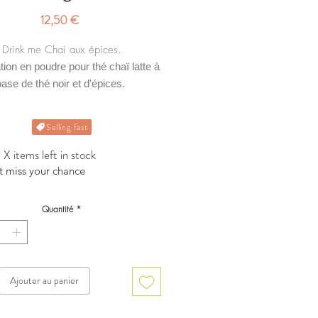
Prix
12,50 €
Drink me Chai aux épices.
ion en poudre pour thé chaï latte à
ase de thé noir et d'épices.
Pot de 250gr.
Selling fast
X items left in stock
t miss your chance
Quantité
*
Ajouter au panier