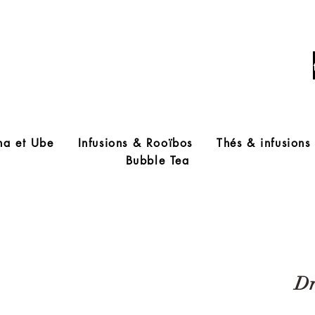
Livraison offerte à partir de 60€ d'acha
ha et Ube
Infusions & Rooïbos
Thés & infusions
Bubble Tea
Dr