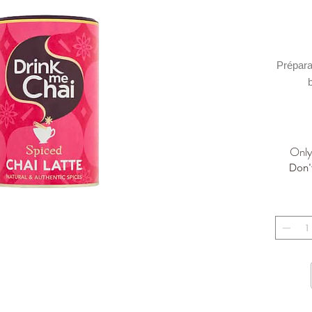
Préparat
b
Only 
Don'