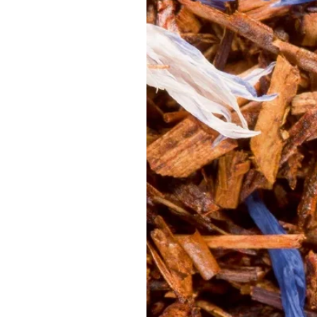
Pour une présentation encore plus alléc
UTILISATION EN BOISSON FROIDE
Pour une boisson de 350ml
1. Remplir un verre de glaçons
2. Ajouter du lait jusqu'en haut du verr
3. Verser dans un blender
4. Ajouter 3 doses (3 x 20g) de prépa
5. Mixer pendant 30 secondes
6. Verser dans un gobelet plastique et se
Pour une présentation encore plus alléch
Boite de 250gr.