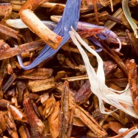
hante, réalisez votre finition avec de la mousse de lait saupoudrée de cannell
e
ration en poudre
rvir :)
ante, réalisez votre finition avec de la crème fouettée à l'aide d'un siphon.