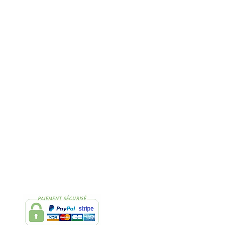
Rapide
2 Échantillons
lissimo
de thés OFFERTS
Suivez-nous
Facebook
Instagram