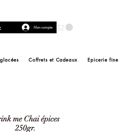
t
Mon compte
 glacées
Coffrets et Cadeaux
Epicerie fine
ink me Chai épices
250gr.