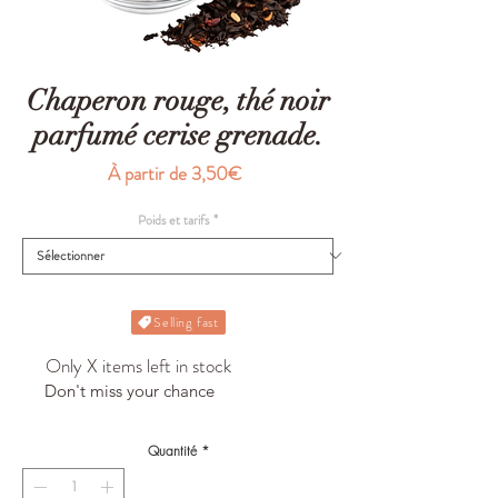
Chaperon rouge, thé noir
parfumé cerise grenade.
Prix
À partir de
3,50€
promotionnel
Poids et tarifs
*
Selling fast
Only X items left in stock
Don't miss your chance
Quantité
*