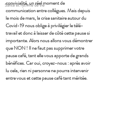
convivialité, un réel moment de 
Santé et rythme de vie
communication entre collègues. Mais depuis 
le mois de mars, la crise sanitaire autour du 
Covid-19 nous oblige à privilégier le télé-
travail et donc à laisser de côté cette pause si 
importante. Alors nous allons vous démontrer 
que NON ! Il ne faut pas supprimer votre 
pause café, tant elle vous apporte de grands 
bénéfices. Car oui, croyez-nous : après avoir 
lu cela, rien ni personne ne pourra intervenir 
entre vous et cette pause café tant méritée.