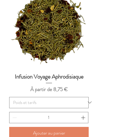
Infusion Voyage Aphrodisiaque
Prix promotionnel
À partir de
8,75 €
Ajouter au panier