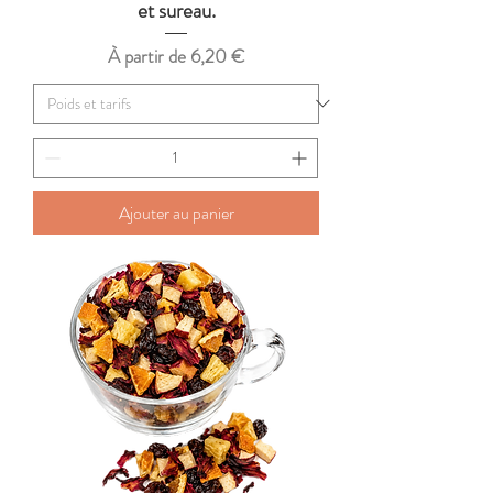
et sureau.
Prix promotionnel
À partir de
6,20 €
Ajouter au panier