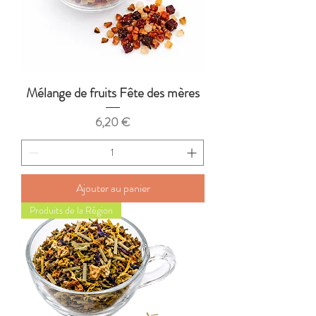
Mélange de fruits Fête des mères
Prix
6,20 €
Ajouter au panier
Produits de la Région