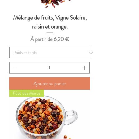
Mélange de fruits, Vigne Solaire,
raisin et orange.
Prix promotionnel
À partir de
6,20 €
Ajouter au panier
Fête des Mères