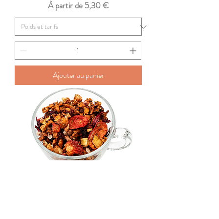
Prix promotionnel
À partir de
5,30 €
Ajouter au panier