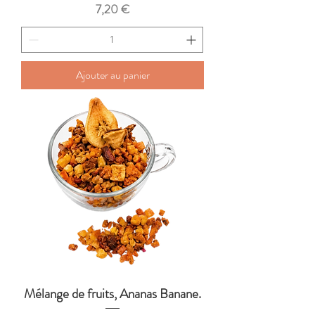
Prix
7,20 €
Ajouter au panier
Mélange de fruits, Ananas Banane.