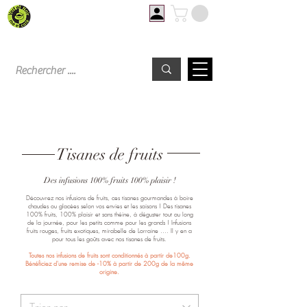
Livraison offerte à partir de 60€ d'achat
Tisanes de fruits
Des infusions 100% fruits 100% plaisir !
Découvrez nos infusions de fruits, ces tisanes gourmandes à boire
chaudes ou glacées selon vos envies et les saisons ! Des tisanes
100% fruits, 100% plaisir et sans théine, à déguster tout au long
de la journée, pour les petits comme pour les grands ! Infusions
fruits rouges, fruits exotiques, mirabelle de Lorraine …. Il y en a
pour tous les goûts avec nos tisanes de fruits.
Toutes nos infusions de fruits sont conditionnés à partir de100g.
Bénéficiez d'une remise de -10% à partir de
200g de la même
origine.