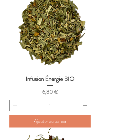
Infusion Énergie BIO
Prix
6,80 €
Ajouter au panier