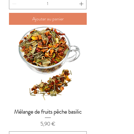
Ajouter au panier
Mélange de fruits pêche basilic
Prix
5,90 €