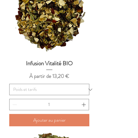
Infusion Vitalité BIO
Prix promotionnel
À partir de
13,20 €
Ajouter au panier