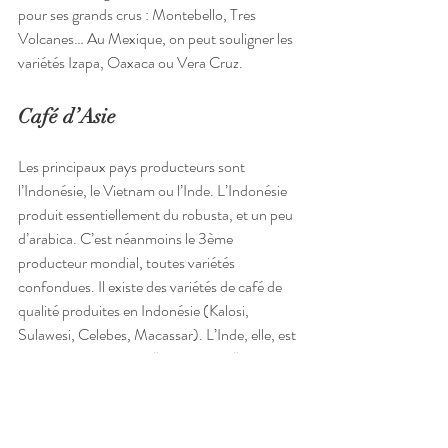
pour ses grands crus : Montebello, Tres 
Volcanes… Au Mexique, on peut souligner les 
variétés Izapa, Oaxaca ou Vera Cruz.
Café d’Asie
Les principaux pays producteurs sont 
l’Indonésie, le Vietnam ou l’Inde. L’Indonésie 
produit essentiellement du robusta, et un peu 
d’arabica. C’est néanmoins le 3ème 
producteur mondial, toutes variétés 
confondues. Il existe des variétés de café de 
qualité produites en Indonésie (Kalosi, 
Sulawesi, Celebes, Macassar). L’Inde, elle, est 
connue pour son café “moussonné “, au goût 
particulier.
L’origine du café est un facteur qui détermine 
le goût. Mais elle n’est pas seule. Le 