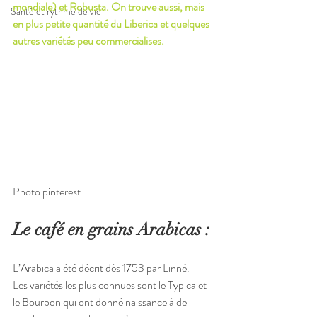
mondiale) et Robusta. On trouve aussi, mais 
Santé et rythme de vie
en plus petite quantité du Liberica et quelques 
autres variétés peu commercialises.
Photo pinterest.
Le café en grains Arabicas :
L’Arabica a été décrit dès 1753 par Linné.
Les variétés les plus connues sont le Typica et 
le Bourbon qui ont donné naissance à de 