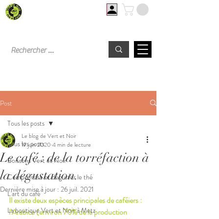
Livraison offerte à partir de 60€ d'achat
Post
Tous les posts
Le blog de Vert et Noir
Tous les posts
17 juin 2020
4 min de lecture
Le café : de la torréfaction à
Boissons Vert et Noir
la dégustation.
Comprendre et déguster le thé
Dernière mise à jour :
26 juil. 2021
L'art du café
Il existe deux espèces principales de caféiers : 
La boutique Vert et Noir à Metz
l’Arabica (environ 70% de la production 