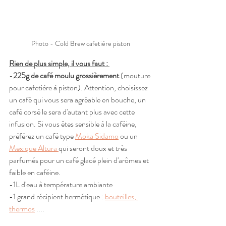
Photo - Cold Brew cafetière piston
Rien de plus simple, il vous faut : 
-
225g de café moulu grossièrement
 (mouture 
pour cafetière à piston). Attention, choisissez 
un café qui vous sera agréable en bouche, un 
café corsé le sera d'autant plus avec cette 
infusion. Si vous êtes sensible à la caféine, 
préférez un café type 
Moka Sidamo
 ou un 
Mexique Altura 
qui seront doux et très 
parfumés pour un café glacé plein d'arômes et 
faible en caféine.
-1L d'eau à température ambiante 
-1 grand récipient hermétique : 
bouteilles, 
thermos
 ....