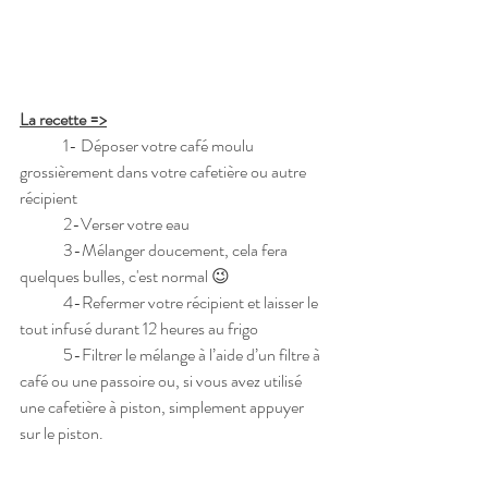
La recette =>
	1- Déposer votre café moulu 
grossièrement dans votre cafetière ou autre 
récipient 
	2-Verser votre eau 
	3-Mélanger doucement, cela fera 
quelques bulles, c'est normal 😉
	4-Refermer votre récipient et laisser le 
tout infusé durant 12 heures au frigo
	5-Filtrer le mélange à l’aide d’un filtre à 
café ou une passoire ou, si vous avez utilisé 
une cafetière à piston, simplement appuyer 
sur le piston.