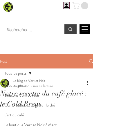
Livraison offerte à partir de 60€ d'achat
Post
Tous les posts
Le blog de Vert et Noir
Tous les posts
29 juil. 2021
2 min de lecture
Notre recette du café glacé :
Boissons Vert et Noir
le Cold Brew
Comprendre et déguster le thé
L'art du café
La boutique Vert et Noir à Metz