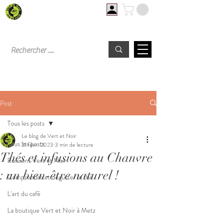
Livraison offerte à partir de 60€ d'achat
Post
Tous les posts
Le blog de Vert et Noir
Tous les posts
21 févr. 2023
3 min de lecture
Thés et infusions au Chanvre
Boissons Vert et Noir
: un bien-être naturel !
Comprendre et déguster le thé
L'art du café
La boutique Vert et Noir à Metz