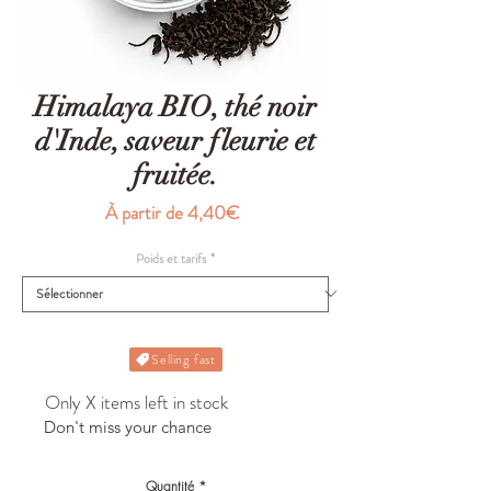
Himalaya BIO, thé noir
d'Inde, saveur fleurie et
fruitée.
Prix
À partir de
4,40€
promotionnel
Poids et tarifs
*
Selling fast
Only X items left in stock
Don't miss your chance
Quantité
*