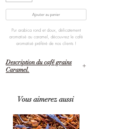
Ajouter au panier
Pur arabica rond et doux, délicatement
aromatisé au caramel, découvrez le café
aromatisé préféré de nos clients !
Description du café grains
Caramel.
Café en grains aromatisé fraîchement torréfié.
Assemblage de café pur arabica finement
aromatisé au Caramel.
Vous aimerez aussi
Pur arabica rond et doux, délicatement
aromatisé au caramel, découvrez le café
aromatisé préféré de nos clients !
Quand la pause café devient votre pause