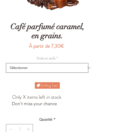
Café parfumé caramel,
en grains.
Prix
À partir de
7,30€
promotionnel
Poids et tarifs
*
Selling fast
Only X items left in stock
Don't miss your chance
Quantité
*