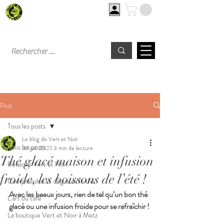
Livraison offerte à partir de 60€ d'achat
Post
Tous les posts
Le blog de Vert et Noir
Tous les posts
24 juil. 2022
3 min de lecture
Thé glacé maison et infusion
Boissons Vert et Noir
froide, les boissons de l’été !
Comprendre et déguster le thé
Avec les beaux jours, rien de tel qu’un bon thé 
L'art du café
glacé ou une infusion froide pour se rafraîchir !
La boutique Vert et Noir à Metz