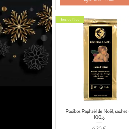
Thés de Noël
Rooïbos Raphaël de Noël, sachet
Aperçu rapide
100g.
Prix
6,20 €