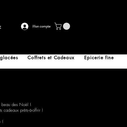
t
Mon compte
 glacées
Coffrets et Cadeaux
Epicerie fine
s beau des Noël !
 cadeaux prêts-à-offrir !
 !