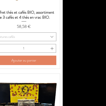
ret thés et cafés BIO, assortiment
Aperçu rapide
e 3 cafés et 4 thés en vrac BIO.
Prix
58,58 €
tures cafés
Ajouter au panier