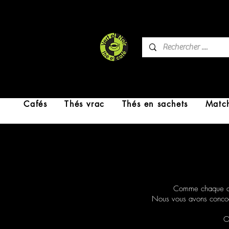
Cafés
Thés vrac
Thés en sachets
Matc
Comme chaque ann
Nous vous avons concocté
O