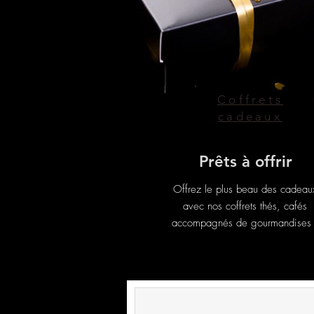
Coffrets
cadeaux
Prêts à offrir
Offrez le plus beau des cadeau
avec nos coffrets thés, cafés
accompagnés de gourmandises 