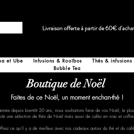
Livraison offerte à partir de 60€ d'acha
ha et Ube
Infusions & Rooïbos
Thés & infusions
Bubble Tea
Boutique de Noël
Faites de ce Noël, un moment enchan-thé !
ée depuis bientôt 20 ans, nous souhaitons faire de vos Noël, le plu
 une sélection de thés de Noël mais aussi de cafés en vrac et coffrets
ffrez ce qu'il y a de meilleur avec nos cadeaux autour du thé et du café