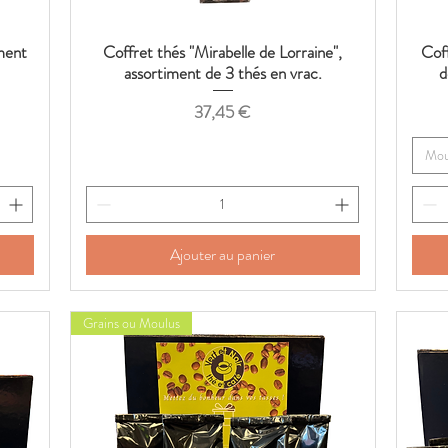
ment
Coffret thés "Mirabelle de Lorraine",
Coff
Aperçu rapide
assortiment de 3 thés en vrac.
d
Prix
37,45 €
Mou
Ajouter au panier
Grains ou Moulus