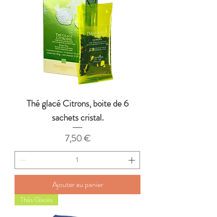
Thé glacé Citrons, boite de 6
sachets cristal.
Prix
7,50 €
Ajouter au panier
Thés Glacés