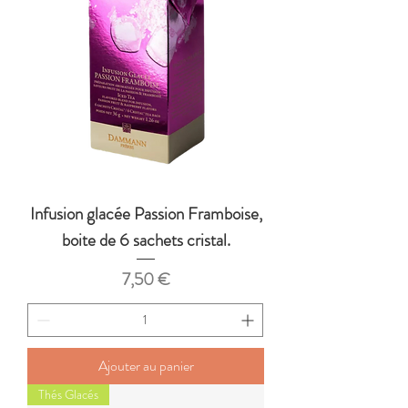
Infusion glacée Passion Framboise,
boite de 6 sachets cristal.
Prix
7,50 €
Ajouter au panier
Thés Glacés