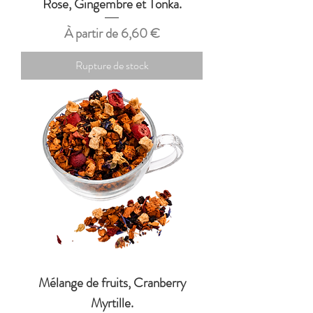
Rose, Gingembre et Tonka.
Prix promotionnel
À partir de
6,60 €
Rupture de stock
Mélange de fruits, Cranberry
Myrtille.