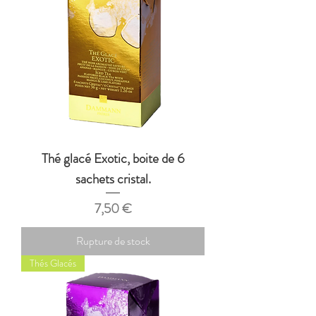
Thé glacé Exotic, boite de 6
sachets cristal.
Prix
7,50 €
Rupture de stock
Thés Glacés