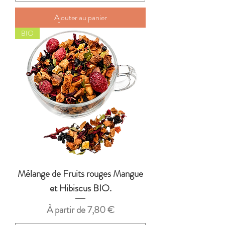
Ajouter au panier
BIO
Mélange de Fruits rouges Mangue
et Hibiscus BIO.
Prix promotionnel
À partir de
7,80 €