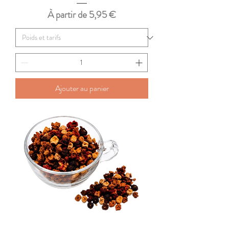
Prix promotionnel
À partir de
5,95 €
Ajouter au panier