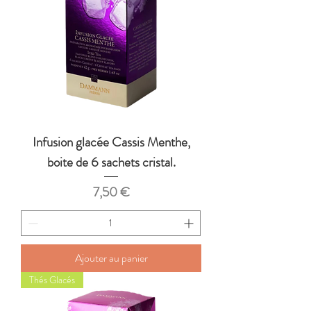
Infusion glacée Cassis Menthe,
boite de 6 sachets cristal.
Prix
7,50 €
Ajouter au panier
Thés Glacés