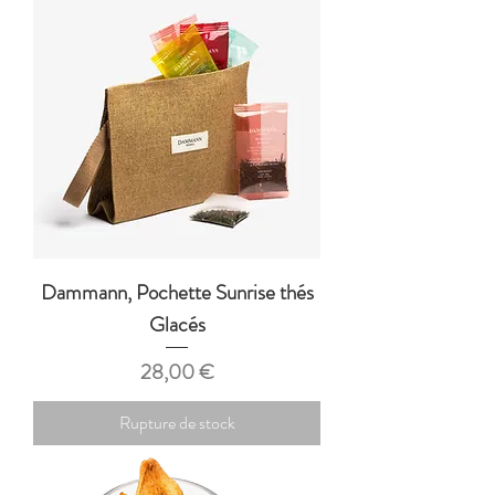
Dammann, Pochette Sunrise thés
Glacés
Prix
28,00 €
Rupture de stock