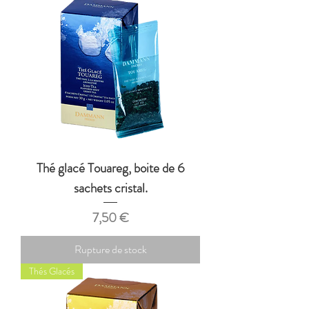
Thé glacé Touareg, boite de 6
sachets cristal.
Prix
7,50 €
Rupture de stock
Thés Glacés