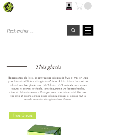
Livraison offerte à partir de 60€ d'achat
Thés glacés
Boissons stars de l'été, découvrez nos infusions de fruits et thés en vrac
pour faire de délicieux thés glacés Maison. À faire infuser à chaud ou
à froid, nos thés glacés sont 100% fruits,100% naturels, sans sucres
ajoutés ni arômes artificiels, vous dégusterez une boisson fraîche,
saine et pleine de saveurs. Partagez un moment de convivialité avec
vos amis et proches grâce à nos infusions glacées et épatez tout le
monde avec des thés glacés faits Maison.
Thés Glacés