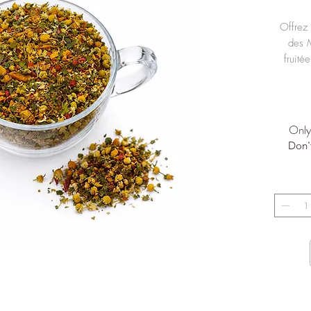
Offrez
des M
fruité
Une
framb
Only 
Don'