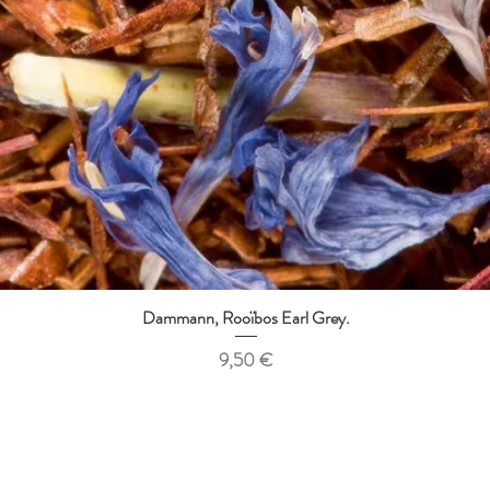
Dammann, Rooïbos Earl Grey.
Aperçu rapide
Prix
9,50 €