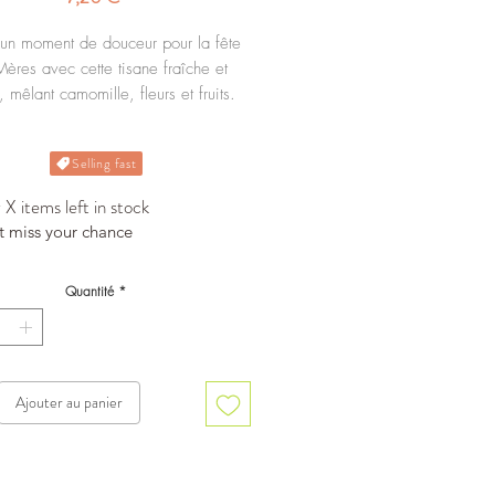
 un moment de douceur pour la fête
ères avec cette tisane fraîche et
e, mêlant camomille, fleurs et fruits.
 infusion délicate aux notes de
oise et de pomme, pour une pause
Selling fast
gourmande et apaisante.
X items left in stock
t miss your chance
Quantité
*
Ajouter au panier