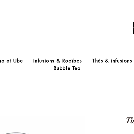
Livraison offerte à partir de 60€ d'acha
ha et Ube
Infusions & Rooïbos
Thés & infusions
Bubble Tea
Ti