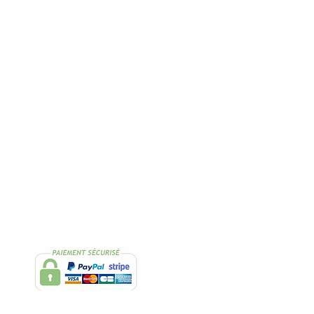
Rapide
2 Échantillons
lissimo
de thés OFFERTS
Suivez-nous
Facebook
Instagram