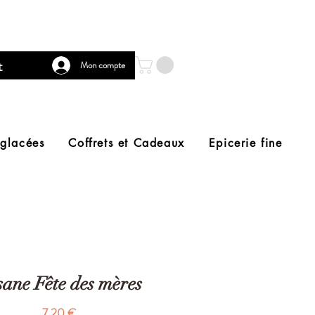
t
Mon compte
 glacées
Coffrets et Cadeaux
Epicerie fine
sane Fête des mères
Prix
7,20 €