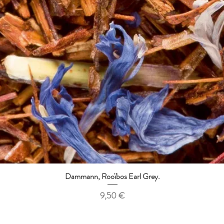
Dammann, Rooïbos Earl Grey.
Aperçu rapide
Prix
9,50 €