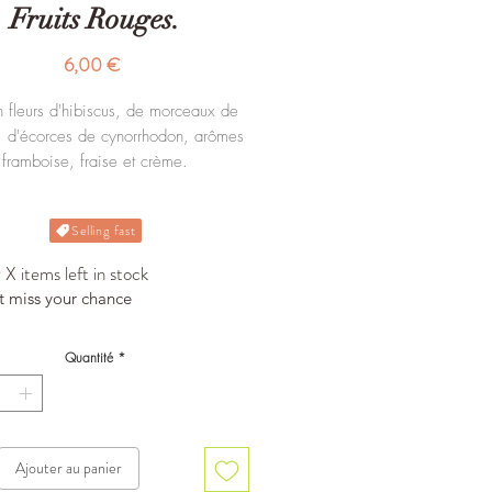
Fruits Rouges.
Prix
6,00 €
n fleurs d'hibiscus, de morceaux de
d'écorces de cynorrhodon, arômes
framboise, fraise et crème.
Sachet de 100g.
Selling fast
X items left in stock
t miss your chance
Quantité
*
Ajouter au panier