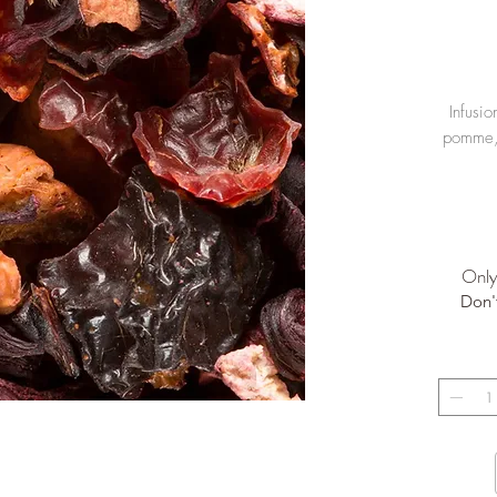
Infusio
pomme, 
Only 
Don'