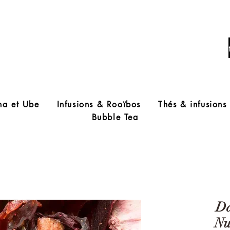
Livraison offerte à partir de 60€ d'acha
ha et Ube
Infusions & Rooïbos
Thés & infusions
Bubble Tea
Da
Nu