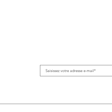
Politique de données cookies
Tenez-vous informé(e) de notre actualité en vous a
8h45
om