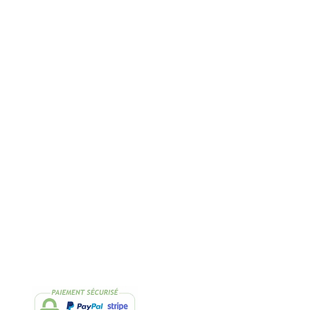
Rapide
2 Échantillons
lissimo
de thés OFFERTS
Suivez-nous
Facebook
Instagram