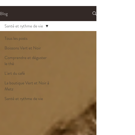
Blog
Santé et rythme de vie
Tous les posts
Boissons Vert et Noir
Comprendre et déguster
le thé
L'art du café
La boutique Vert et Noir à
Metz
Santé et rythme de vie