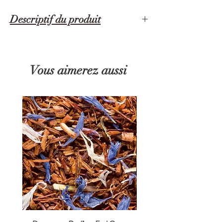
Descriptif du produit
Filtres à thé jetables
Le véritable filtre japonais.
Vous aimerez aussi
Par un pliage simple dont les japonais se sont
faits les artistes, composez votre infusette de thé
en quelques secondes. Munies de cordelettes,
elles s’utilisent aussi aisément que toute infusette
classique de grande surface. Mais ici, aucune
limite dans le choix des parfums.
Ces filtres de qualité supérieure sont non chlorés
et ne laissent aucun goût à votre thé. Créés par
des amateurs de thé vert, vous les apprécierez
pour toute préparation de thé ou d’infusion.
Le filtre jetable idéal pour la petite pause thé de
chaque jour.