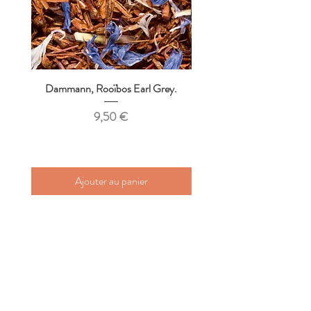
Dammann, Rooïbos Earl Grey.
Dammann, Thé de l'Abbaye,
Prix
9,50 €
Ajouter au panier
Paiement
Livraison
Livraison Rapide
2 Échantillons
Click &
de thés
2-3 jours
OFFERTE
Collect 2H
sécurisé
OFFERTS
Colissimo
GRATUIT
dès 60€
PAYPAL,
STRIPE &