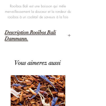
Rooibos Bali est une boisson qui mêle
merveilleusement la douceur et la rondeur du
rooibos à un cocktail de saveurs à la fois
fruitées et fleuries. Un délicieux mélange à
découvrir absolument !
Description Rooïbos Bali
Boîte de 25 sachets cristal.
Dammann.
DAMMANN, ROOÏBOS Bali 25 SACHETS
CRISTAL®.
Vous aimerez aussi
Ingrédients :
Rooibos (Aspalathus linearis), thé vert au jasmin
(Camellia sinensis), pétales de fleur, arômes
(litchi, pamplemousse, pêche de vigne) et huile
essentielle de rose