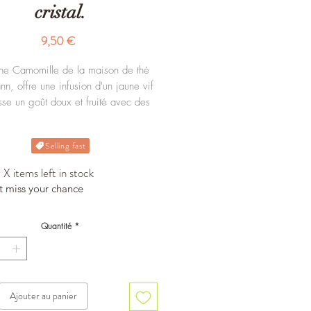
cristal.
Prix
9,50 €
ane Camomille de la maison de thé
, offre une infusion d'un jaune vif
isse un goût doux et fruité avec des
notes d'ananas.
Boite de 20 sachets cristal.
Selling fast
X items left in stock
t miss your chance
Quantité
*
Ajouter au panier