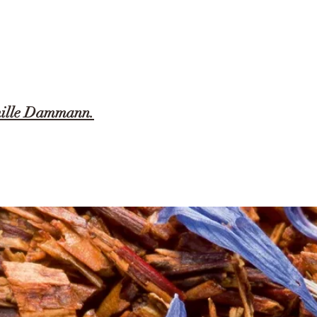
mille Dammann.
 SACHETS CRISTAL®.
s zones d'Europe de l'Est dont les fleurs sont récoltées de mai à juillet. Son i
ir des traces fortuites de fruits à coque et d’arachides
100°C