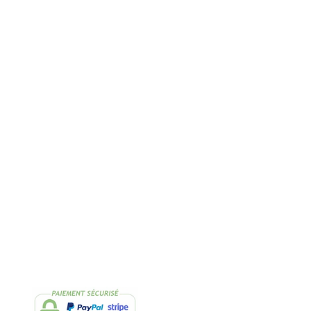
Rapide
2 Échantillons
lissimo
de thés OFFERTS
Suivez-nous
Facebook
Instagram