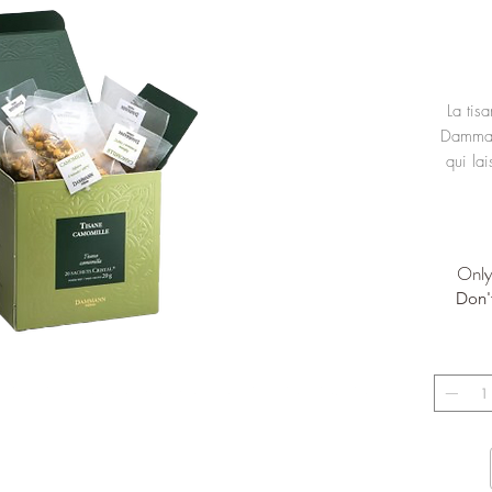
La tis
Dammann
qui la
Only 
Don'