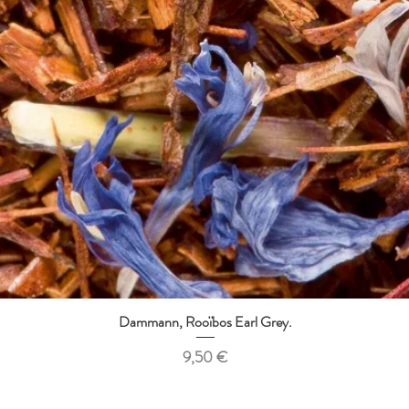
Dammann, Rooïbos Earl Grey.
Aperçu rapide
Prix
9,50 €