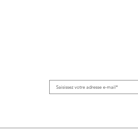
Politique de données cookies
Tenez-vous informé(e) de notre actualité en vous a
8h45
om