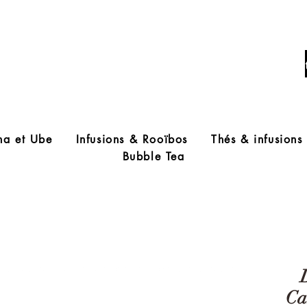
Livraison offerte à partir de 60€ d'acha
ha et Ube
Infusions & Rooïbos
Thés & infusions
Bubble Tea
Ca