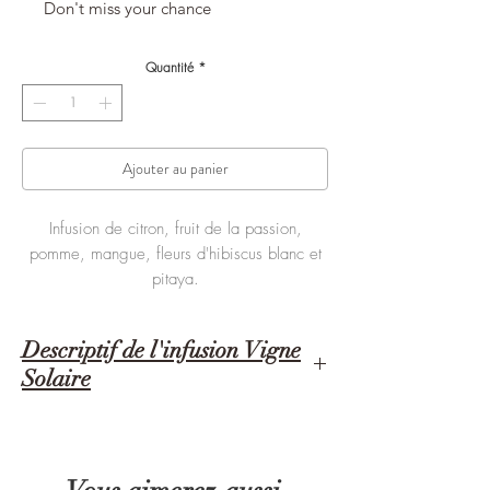
Don't miss your chance
Quantité
*
Ajouter au panier
Infusion de citron, fruit de la passion,
pomme, mangue, fleurs d'hibiscus blanc et
pitaya.
Descriptif de l'infusion Vigne
Solaire
Passion Fruitée, infusion de fruits parfumée au
citron et au fruit de la passion.