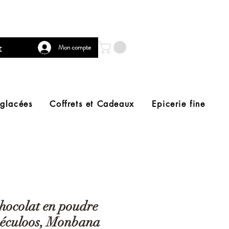
t
Mon compte
 glacées
Coffrets et Cadeaux
Epicerie fine
hocolat en poudre
péculoos, Monbana