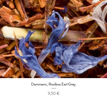
Dammann, Rooïbos Earl Grey.
Aperçu rapide
Prix
9,50 €