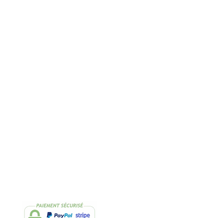
Rapide
2 Échantillons
lissimo
de thés OFFERTS
Suivez-nous
Facebook
Instagram