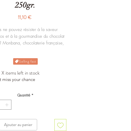
250gr.
Prix
11,10 €
s ne pouvez résister à la saveur
os et à la gourmandise du chocolat
 ? Monbana, chocolaterie française,
ropose cette délicieuse préparation
cao en poudre pour préparer des
Selling fast
ts chauds à la saveur incroyable de
spéculoos.
X items left in stock
Boite de 250gr.
t miss your chance
Quantité
*
Ajouter au panier