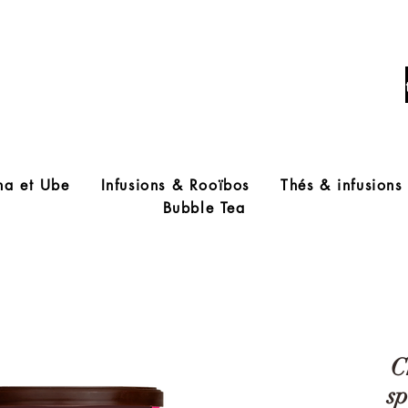
Livraison offerte à partir de 60€ d'acha
ha et Ube
Infusions & Rooïbos
Thés & infusions
Bubble Tea
C
s