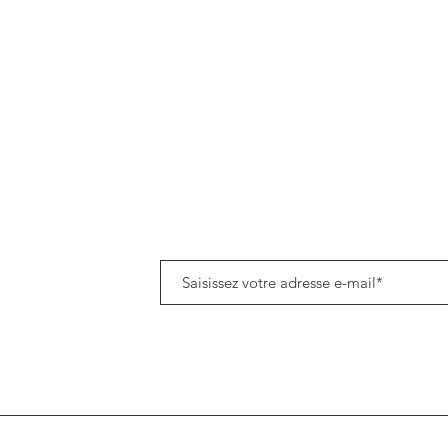
Politique de données cookies
Tenez-vous informé(e) de notre actualité en vous a
8h45
om