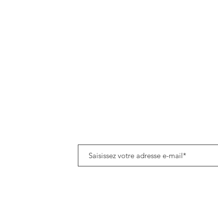
Mentions légales
Politique de données cookies
Tenez-vous informé(e) de notre actualité en vous a
8h45
om