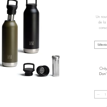
Un nouv
de la
conso
Sélecti
Only 
Don'