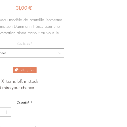
Prix
31,00 €
eau modèle de bouteille isotherme
 maison Dammann Frères pour une
mmation aisée partout où vous le
souhaitez !
Couleurs
*
onner
Selling fast
X items left in stock
t miss your chance
Quantité
*