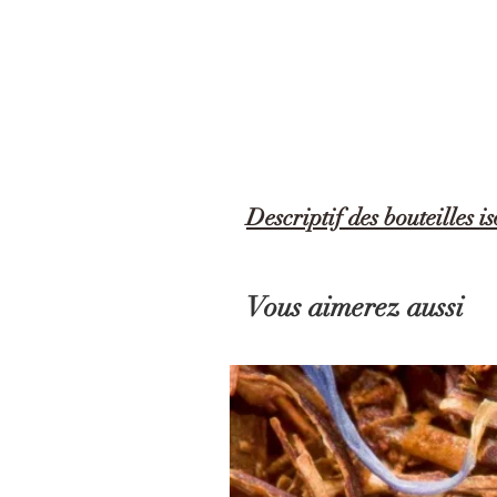
Descriptif des bouteilles
D’une capacité de 50cl, cette bouteille
amovible pour une préparation simple e
Vous aimerez aussi
Elle conservera votre boisson chaude p
Couleurs disponibles
: kaki, noir, blanc
Dimensions
: Ø 7.5 cm – hauteur 26.