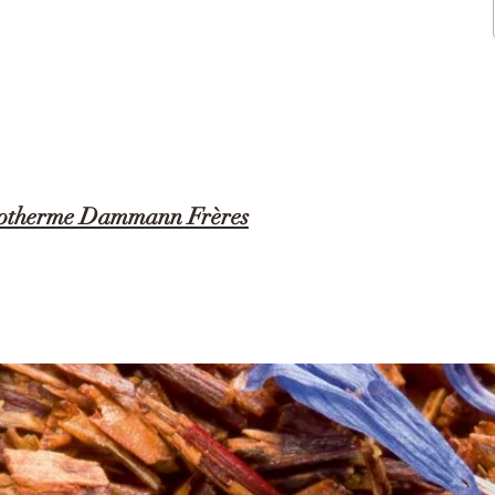
 isotherme Dammann Frères
 isotherme réalisée en acier inoxydable à double paroi (bouteille garantie sans
t rapide de votre boisson favorite.
endant 8 heures et rafraîchie jusqu’à 24 heures.
.
5 cm.