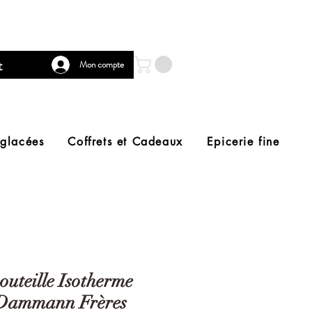
t
Mon compte
 glacées
Coffrets et Cadeaux
Epicerie fine
outeille Isotherme
Dammann Frères