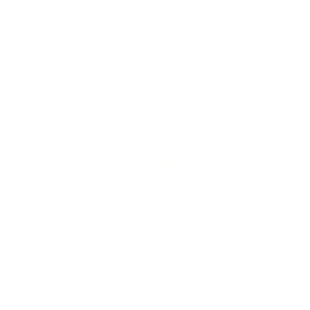
ement
sécurisé
Click & Collect 2H
Livraison 
PAL, STRIPE &
GRATUIT
2-3 jours Co
APPLE PAY
z
Aide
Livraison et retours
Politique du magasin
Modes de paiement