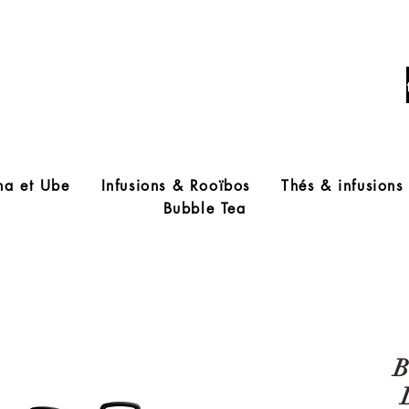
Livraison offerte à partir de 60€ d'acha
ha et Ube
Infusions & Rooïbos
Thés & infusions
Bubble Tea
B