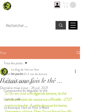
Livraison offerte à partir de 60€ d'achat
Post
Tous les posts
Le blog de Vert et Noir
Tous les posts
24 mai 2020
3 min de lecture
Il était une fois le thé ...
Boissons Vert et Noir
Dernière mise à jour :
26 juil. 2021
Comprendre et déguster le thé
Si l’on en croit une légende tenace, le thé 
L'art du café
aurait une date de naissance officielle : 2737 
avant notre ère. A cette époque lointaine, 
La boutique Vert et Noir à Metz
l’empereur chinois Shen Nung faisait bouillir 