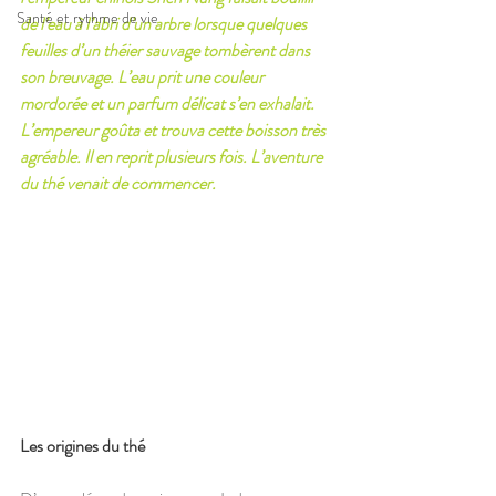
Santé et rythme de vie
de l’eau à l’abri d’un arbre lorsque quelques 
feuilles d’un théier sauvage tombèrent dans 
son breuvage. L’eau prit une couleur 
mordorée et un parfum délicat s’en exhalait. 
L’empereur goûta et trouva cette boisson très 
agréable. Il en reprit plusieurs fois. L’aventure 
du thé venait de commencer.
Les origines du thé