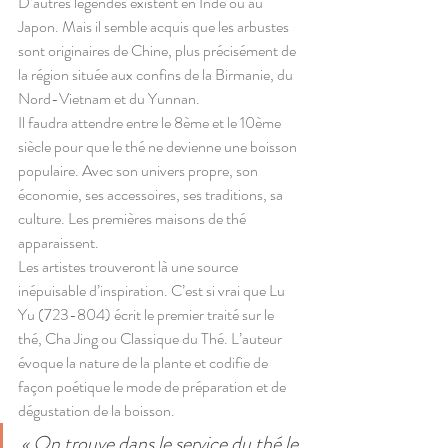
D’autres légendes existent en Inde ou au 
Japon. Mais il semble acquis que les arbustes 
sont originaires de Chine, plus précisément de 
la région située aux confins de la Birmanie, du 
Nord-Vietnam et du Yunnan.
Il faudra attendre entre le 8ème et le 10ème 
siècle pour que le thé ne devienne une boisson 
populaire. Avec son univers propre, son 
économie, ses accessoires, ses traditions, sa 
culture. Les premières maisons de thé 
apparaissent.
Les artistes trouveront là une source 
inépuisable d’inspiration. C’est si vrai que Lu 
Yu (723-804) écrit le premier traité sur le 
thé, Cha Jing ou Classique du Thé. L’auteur 
évoque la nature de la plante et codifie de 
façon poétique le mode de préparation et de 
dégustation de la boisson.
« On trouve dans le service du thé le 