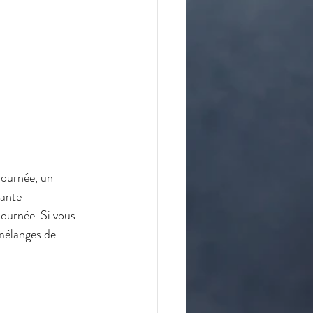
journée, un 
lante 
journée. Si vous 
 mélanges de 