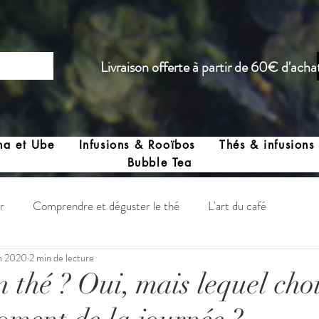
Livraison offerte à partir de 60€ d'acha
ha et Ube
Infusions & Rooïbos
Thés & infusions
Bubble Tea
r
Comprendre et déguster le thé
L'art du café
in 2020
2 min de lecture
Santé et rythme de vie
 thé ? Oui, mais lequel choi