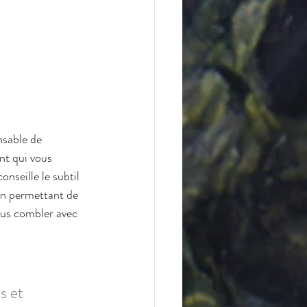
nsable de 
t qui vous 
nseille le subtil 
 en permettant de 
ous combler avec 
s et 