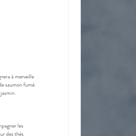
nera à merveille 
u de saumon fumé. 
 jasmin.
mpagner les 
ur des thés 