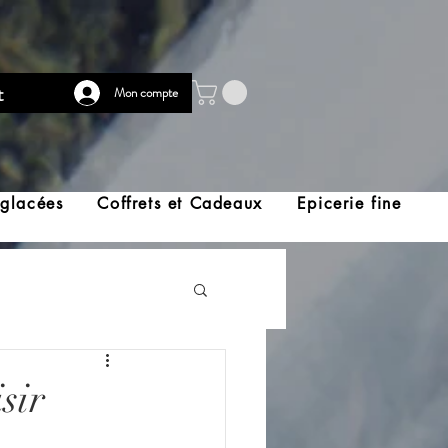
t
Mon compte
 glacées
Coffrets et Cadeaux
Epicerie fine
sir