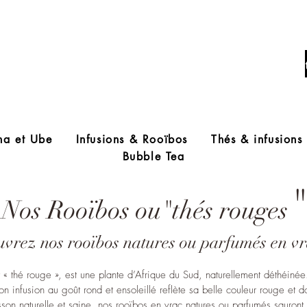
Livraison offerte à partir de 60€ d'acha
ha et Ube
Infusions & Rooïbos
Thés & infusions
Bubble Tea
"
Nos Rooïbos ou"thés rouges
vrez nos rooïbos natures ou parfumés en vr
 thé rouge », est une plante d’Afrique du Sud, naturellement déthéinée
on infusion au goût rond et ensoleillé reflète sa belle couleur rouge et d
sson naturelle et saine, nos rooïbos en vrac natures ou parfumés sauront