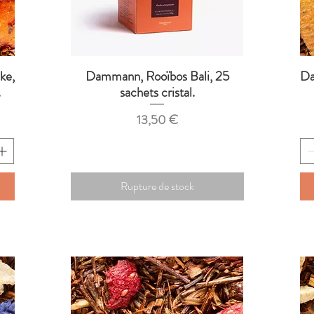
ke,
Dammann, Rooïbos Bali, 25
Da
Aperçu rapide
.
sachets cristal.
Prix
13,50 €
Rupture de stock