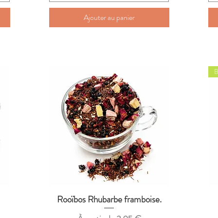
Ajouter au panier
B
Rooïbos Rhubarbe framboise.
Aperçu rapide