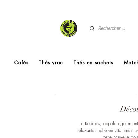
Cafés
Thés vrac
Thés en sachets
Matc
Décou
Le Rooïbos, appelé également «
relaxante, riche en vitamines, s
cette nouvelle boi