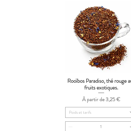
Rooïbos Paradiso, thé rouge a
Aperçu rapide
fruits exotiques.
Prix promotionnel
À partir de
3,25 €
Poids et tarifs