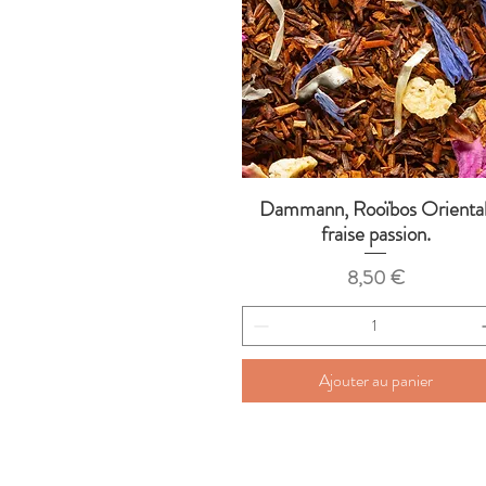
Dammann, Rooïbos Oriental
Aperçu rapide
fraise passion.
Prix
8,50 €
Ajouter au panier