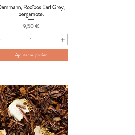
ammann, Rooïbos Earl Grey,
Aperçu rapide
bergamote.
Prix
9,50 €
Ajouter au panier