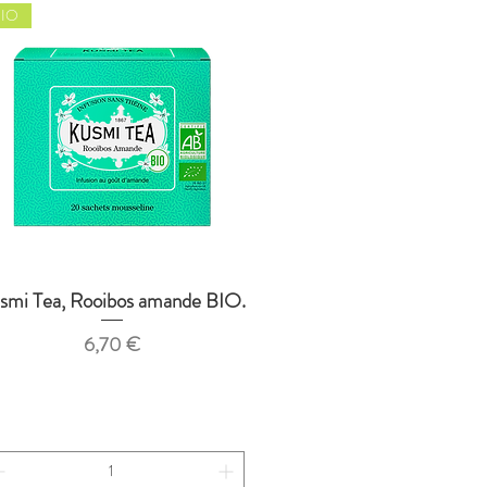
IO
smi Tea, Rooibos amande BIO.
Aperçu rapide
Prix
6,70 €