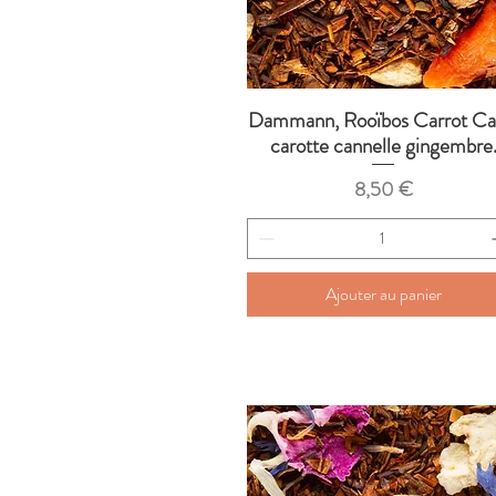
Dammann, Rooïbos Carrot Ca
Aperçu rapide
carotte cannelle gingembre
Prix
8,50 €
Ajouter au panier