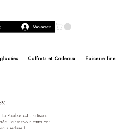
t
Mon compte
 glacées
Coffrets et Cadeaux
Epicerie fine
ac.
. Le Rooïbos est une tisane
orée. Laissez-vous tenter par
 vous séduire !