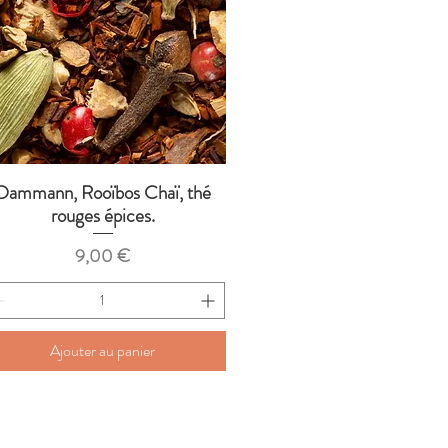
Dammann, Rooïbos Chaï, thé
Aperçu rapide
rouges épices.
Prix
9,00 €
Ajouter au panier