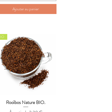
Ajouter au panier
IO
Rooïbos Nature BIO.
Aperçu rapide