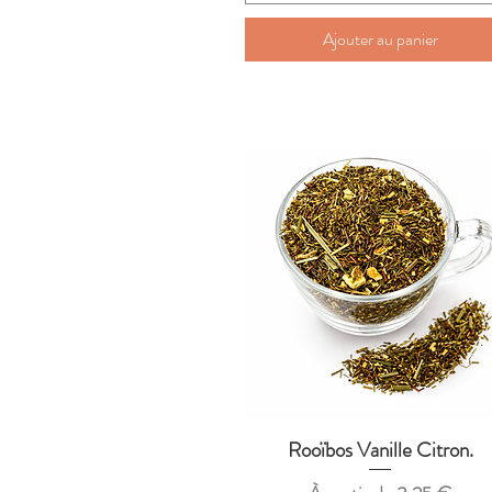
Ajouter au panier
Rooïbos Vanille Citron.
Aperçu rapide