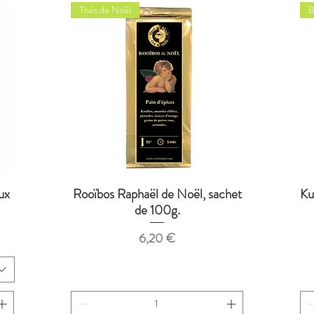
Thés de Noël
B
ux
Rooïbos Raphaël de Noël, sachet
Ku
Aperçu rapide
de 100g.
Prix
6,20 €