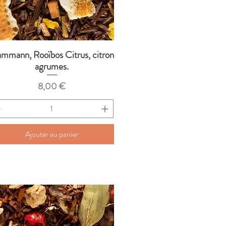
mmann, Rooïbos Citrus, citron
Aperçu rapide
agrumes.
Prix
8,00 €
Ajouter au panier