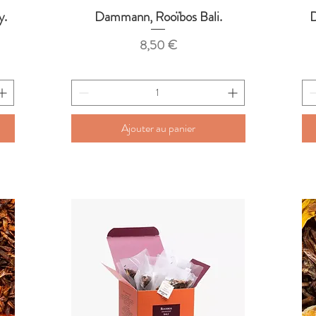
y.
Dammann, Rooïbos Bali.
D
Aperçu rapide
Prix
8,50 €
Ajouter au panier