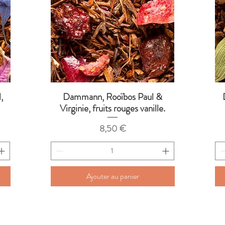
,
Dammann, Rooïbos Paul &
Aperçu rapide
Virginie, fruits rouges vanille.
Prix
8,50 €
Ajouter au panier