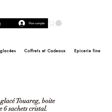
t
Mon compte
 glacées
Coffrets et Cadeaux
Epicerie fine
glacé Touareg, boite
e 6 sachets cristal.