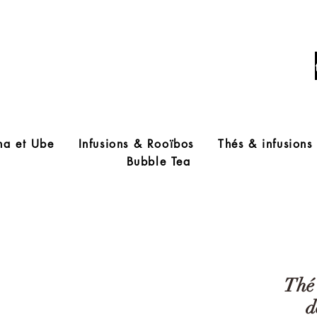
Livraison offerte à partir de 60€ d'acha
ha et Ube
Infusions & Rooïbos
Thés & infusions
Bubble Tea
Thé 
d