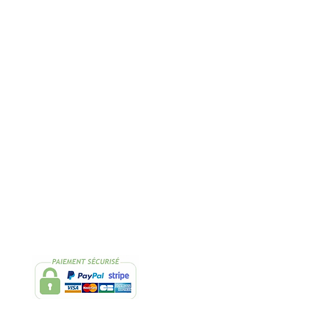
Rapide
2 Échantillons
lissimo
de thés OFFERTS
Suivez-nous
Facebook
Instagram