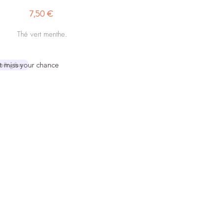
Prix
7,50 €
Thé vert menthe.
t miss your chance
elling fast