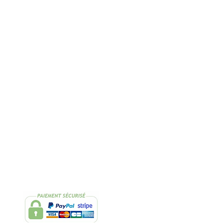
Rapide
2 Échantillons
lissimo
de thés OFFERTS
Suivez-nous
Facebook
Instagram