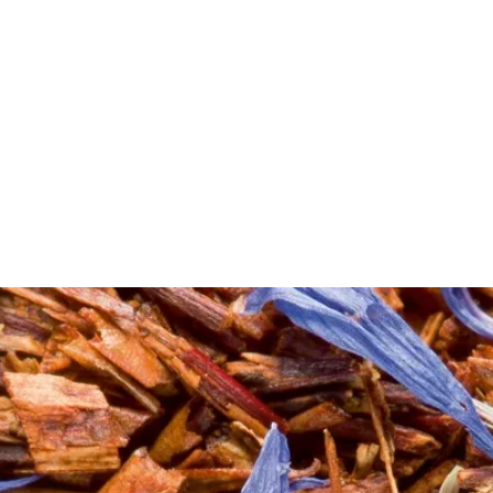
 faire simple tout en ayant un geste pour la planète ? Fini les sachets à usage
r votre nouvel accessoire à thé indipensable !
 posera sur toutes les tasses de tailles standards. Après utilisation, elle se ne
ques, et pensez éco-resonsable, découvrez
notre gamme d'infusette à thé
lavabl