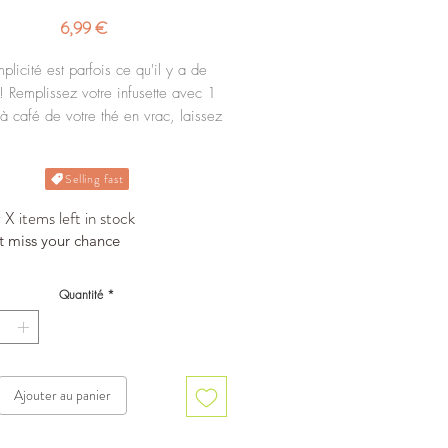
Prix
6,99 €
mplicité est parfois ce qu'il y a de
! Remplissez votre infusette avec 1
 à café de votre thé en vrac, laissez
et retirer là ! Dégustez votre thé, une
n parfaite et un nettoyage à la main
Selling fast
lave vaisselle tout aussi simple !
X items left in stock
t miss your chance
Quantité
*
Ajouter au panier