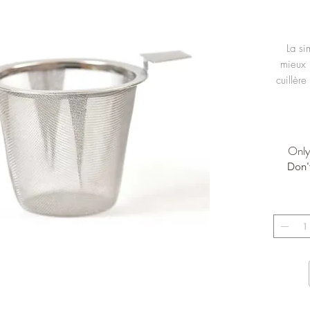
La si
mieux 
cuillère
infuser 
infusio
ou au 
Only 
Don'