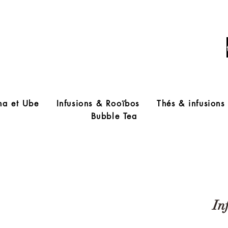
Livraison offerte à partir de 60€ d'acha
ha et Ube
Infusions & Rooïbos
Thés & infusions
Bubble Tea
In