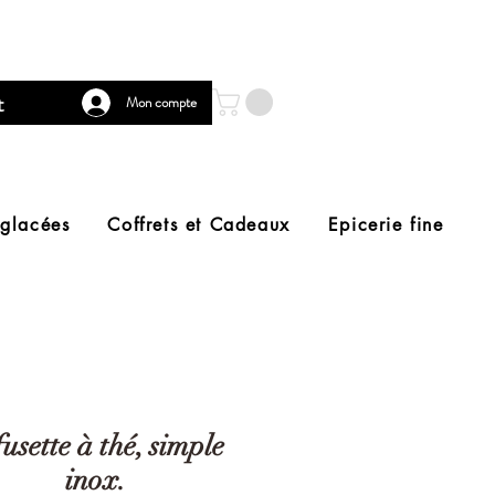
t
Mon compte
 glacées
Coffrets et Cadeaux
Epicerie fine
fusette à thé, simple
inox.