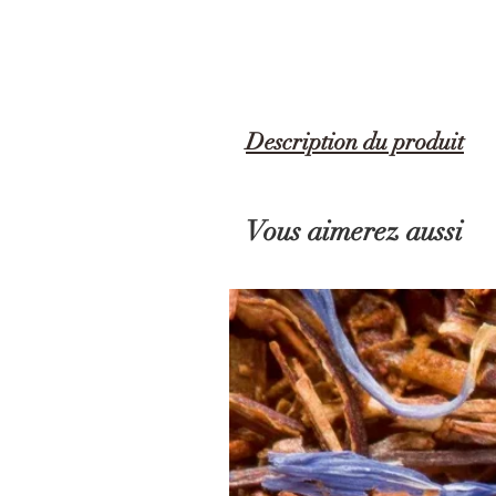
Description du produit
Pourquoi faire compliquer lorsqu'on peut
directement sur votre tasse doit deveni
Vous aimerez aussi
En inox, d'un diamètre de 5.5cm, elle se
vaisselle, rien de plus pratique !
Afin d'éviter les sachets à usages uni
votre thé ou infusion !