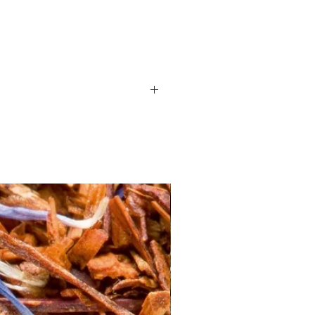
s uniques, l'infusette à poser
ttoie facilement à la main ou au lave-
e
à l'infini pour dégustez au mieux