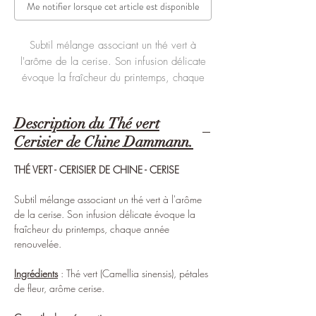
Me notifier lorsque cet article est disponible
Subtil mélange associant un thé vert à
l'arôme de la cerise. Son infusion délicate
évoque la fraîcheur du printemps, chaque
année renouvelée.
Description du Thé vert
Sachet de 100g.
Cerisier de Chine Dammann.
THÉ VERT - CERISIER DE CHINE - CERISE
Subtil mélange associant un thé vert à l'arôme
de la cerise. Son infusion délicate évoque la
fraîcheur du printemps, chaque année
renouvelée.
Ingrédients
: Thé vert (Camellia sinensis), pétales
de fleur, arôme cerise.