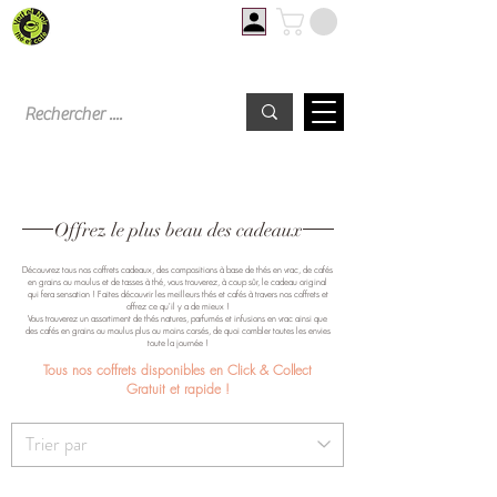
Livraison offerte à partir de 60€ d'achat
Offrez le plus beau des cadeaux
Découvrez tous nos coffrets cadeaux, des compositions à base de thés en vrac, de cafés
en grains ou moulus et de tasses à thé, vous trouverez, à coup sûr, le cadeau original
qui fera sensation ! Faites découvrir les meilleurs thés et cafés à travers nos coffrets et
offrez ce qu'il y a de mieux !
Vous trouverez un assortiment de thés natures, parfumés et infusions en vrac ainsi que
des cafés en grains ou moulus plus ou moins corsés, de quoi combler toutes les envies
toute la journée !
Tous nos coffrets disponibles en Click & Collect
Gratuit et rapide !