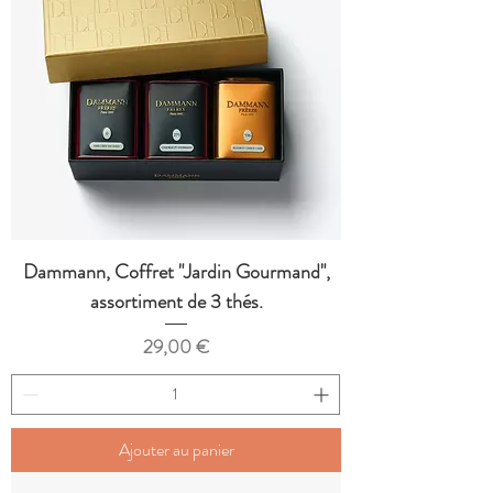
Dammann, Coffret "Jardin Gourmand",
assortiment de 3 thés.
Prix
29,00 €
Ajouter au panier