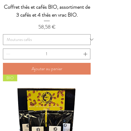
Coffret thés et cafés BIO, assortiment de
3 cafés et 4 thés en vrac BIO.
Prix
58,58 €
Ajouter au panier
BIO