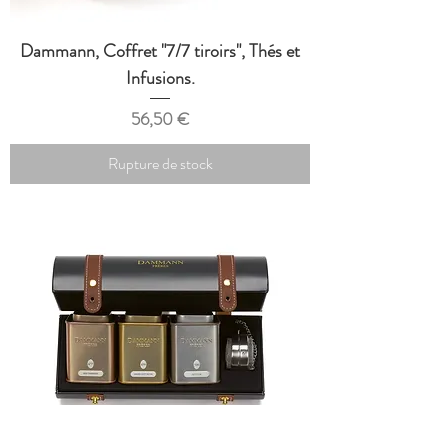
Dammann, Coffret "7/7 tiroirs", Thés et
Infusions.
Prix
56,50 €
Rupture de stock