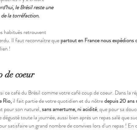
d’hui, le Brésil reste une 
 de la torréfaction. 
 habitués retrouvent 
rdu. Il faut reconnaître que 
partout en France nous expédions d
ien !
p de coeur
isi ce café du Brésil comme votre café coup de coeur. Dans la ré
e Rio,
 il fait partie de votre quotidien et du nôtre 
depuis 20 ans 
t pour son naturel, 
sans amertume, ni acidité
, que pour sa douc
e dégusté toute la journée, aussi bien après un repas salé que suc
our satisfaire un grand nombre de convives lors d'un repas ! En c