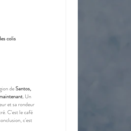
es colis
gion de 
Santos, 
maintenant. 
Un 
eur et sa rondeur 
ré. C'est le café 
onclusion, c'est 