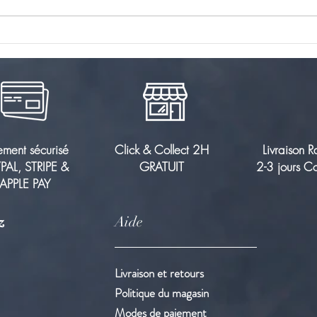
Quelle est l'heure idéale pour
Thés 
prendre votre café ? (et
un bi
pourquoi éviter le matin à jeun)
ement
sécurisé
Click & Collect 2H
Livraison 
PAL, STRIPE &
GRATUIT
2-3 jours Co
APPLE PAY
z
Aide
Livraison et retours
Politique du magasin
Modes de paiement