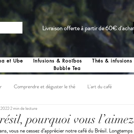
Livraison offerte à partir de 60€ d'acha
ha et Ube
Infusions & Rooïbos
Thés & infusions
Bubble Tea
r
Comprendre et déguster le thé
L'art du café
n 2022
2 min de lecture
Santé et rythme de vie
ésil, pourquoi vous l’aimez
ns, vous ne cessez d’apprécier notre café du Brésil. Longtemps