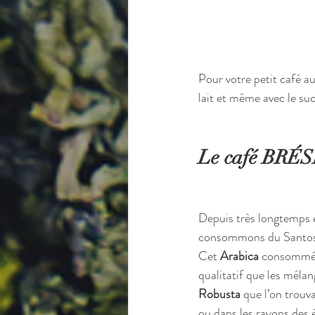
Pour votre petit café a
lait et même avec le su
Le café BRÉSIL
Depuis très longtemps 
consommons du Santos
Cet 
Arabica
 consommé 
qualitatif que les méla
Robusta
 que l’on trouv
ou dans les rayons des é