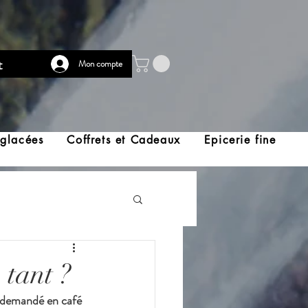
t
Mon compte
 glacées
Coffrets et Cadeaux
Epicerie fine
 tant ?
 demandé en café 