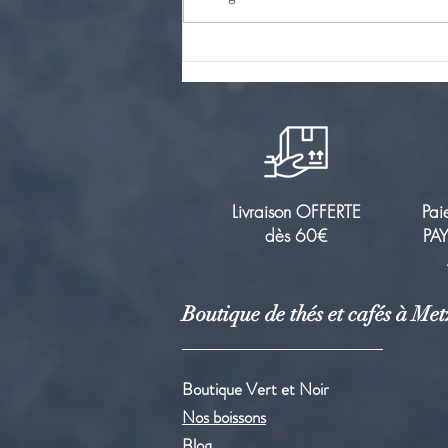
Théine ou Caféine, quelle
importance pour votre corps ?
Livraison OFFERTE
Pai
dès 60€
PAY
Boutique de thés et cafés à Met
Boutique Vert et Noir
Nos boissons
Blog