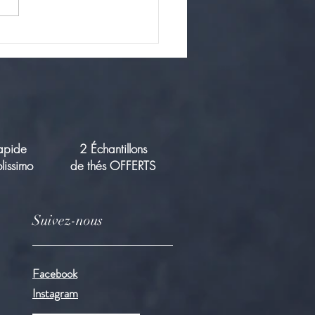
et infusions au Chanvre :
en-être naturel !
Rapide
2 Échantillons
lissimo
de thés OFFERTS
Suivez-nous
Facebook
Instagram