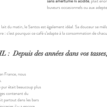
sans amertume ni acidité
, plaît én
buveurs occasionnels ou aux adeptes
u lait du matin, le Santos est également idéal. Sa douceur se mél
cre : c’est pourquoi ce café s’adapte à la consommation de chacu
 :  Depuis des années dans vos tasses,
en France, nous 
. 
pur était beaucoup plus 
nges contenant du 
ait partout dans les bars 
piceries il y a encore 