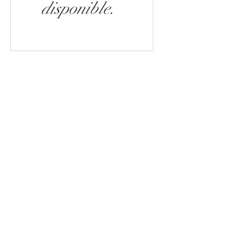
disponible.
Paiement
Livraison
Livraison Rapide
2 Échantillons
Click &
de thés
2-3 jours
OFFERTE
Collect 2H
sécurisé
OFFERTS
Colissimo
GRATUIT
dès 60€
PAYPAL,
STRIPE &
APPLE PAY
Boutique de thés et cafés à Metz
Boutique Vert et Noir
Nos boissons
Blog
Contact
Cadeaux d'affaires