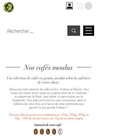
Livraison offerte à partir de 60€ d'achat
Nos cafés moulus
Une sélection de cafés en grains, moulus selon la cafetière
de votre choix.
Découvrez notre sélection de cafés moulus, Arabica ou Robusta. Vous
n’avez qu’à choisir parmi toutes nos origines allant de la Colombie,
en passant par le Brésil, sans oublier un petit crochet par le
Guatemala. Nos cafés sont moulus à votre convenance, selon la
cafetière de votre choix et à l’envoi de votre commande pour
garantir la plus grande fraîcheur !
Tous nos cafés en grains sont conditionnés en 125g, 250g, 500g ou
1Kg : 10% de remise à partir de 1Kg de la même origine.
Intensité de votre café :