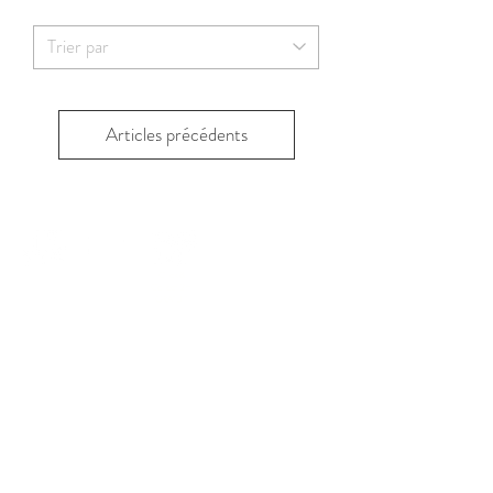
Articles précédents
Paiement
Livraison
Livraison Rapide
2 Échantillons
Click &
de thés
2-3 jours
OFFERTE
Collect 2H
sécurisé
OFFERTS
Colissimo
GRATUIT
dès 60€
PAYPAL,
STRIPE &
APPLE PAY
Boutique de thés et cafés à Metz
Boutique Vert et Noir
Nos boissons